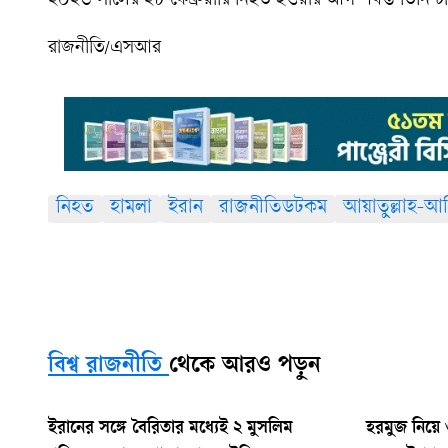
২০২৬ সালের ২৮ ফেব্রুয়ারি নিহত হওয়ার আগ পর্যন্ত তিনি টা
রাজনীতি/এসআর
নিহত
হামলা
ইরান
রাজনীতিডটকম
আয়াতুল্লাহ-আ
বিশ্ব রাজনীতি
থেকে আরও পড়ুন
ইরানের সঙ্গে বৈরিতার মধ্যেই ২ মুসলিম
হরমুজ নিয়ে ও