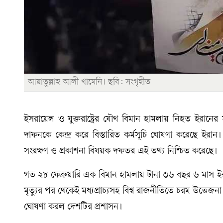
আয়াতুল্লাহ আলী খামেনি। ছবি: সংগৃহীত
ইসরায়েল ও যুক্তরাষ্ট্রের যৌথ বিমান হামলায় নিহত ইরানের
দাফনকে কেন্দ্র করে বিস্তারিত কর্মসূচি ঘোষণা করেছে ইরান।
সংরক্ষণ ও প্রকাশনা বিষয়ক দফতর এই তথ্য নিশ্চিত করেছে।
গত ২৮ ফেব্রুয়ারি এক বিমান হামলায় টানা ৩৬ বছর ৬ মাস ইরানের
মৃত্যুর পর থেকেই মধ্যপ্রাচ্যসহ বিশ্ব রাজনীতিতে চরম উত্তেজন
ঘোষণা করল দেশটির প্রশাসন।