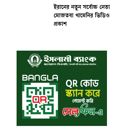
ইরানের নতুন সর্বোচ্চ নেতা
মোজতবা খামেনির ভিডিও
প্রকাশ