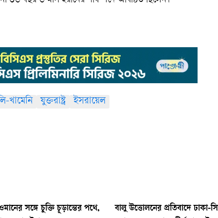
না ৩৬ বছর ৬ মাস ইরানের শীর্ষ পদে অধিষ্ঠিত ছিলেন।
লি-খামেনি
যুক্তরাষ্ট্র
ইসরায়েল
মানের সঙ্গে চুক্তি চূড়ান্তের পথে,
বালু উত্তোলনের প্রতিবাদে ঢাকা-স