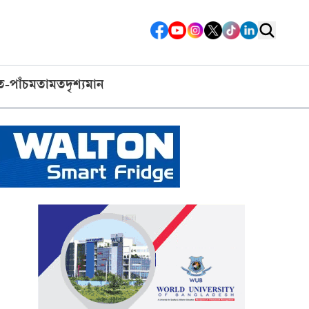
ত-পাঁচ
মতামত
দৃশ্যমান