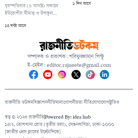
১ দিন আগে
বৃহস্পতিবার (৬ আগস্ট) সকালে
ইউরোপীয় সীমান্ত ও উপকূল
রক্ষাকারী সংস্থা ‘ফ্রন্টেক্স’-এর একটি
১৪ ঘণ্টা আগে
বিমান ক্রিটের দক্ষিণ-পূর্বাঞ্চলীয়
আইয়েরাপেত্রা উপকূলে ৪০ জন
অভিবাসীবাহী একটি নৌকার সন্ধান
পায়। খবর পেয়ে গ্রিক কোস্ট গার্ড ও
সম্পাদক ও প্রকাশক: শরিফুজ্জামান পিন্টু
স্থানীয় একটি মাছ ধরার ট্রলার যৌথ
ই-মেইল:
editor.rajneete@gmail.com
অভিযান চালিয়ে
রাজনীতি ডটকম
বিজ্ঞাপন
নীতিমালা
গোপনীয়তা নীতি
যোগাযোগ
স্টুডিও
স্বত্ব © ২০২৫ রাজনীতি
|
Powered By: idea hub
১৪/২, তোপখানা রোড (তৃতীয় তলা), সেগুনবাগিচা, ঢাকা-১০০০
[জাতীয় প্রেস ক্লাবের উল্টোদিকে]