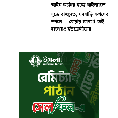
আইন কঠোর হচ্ছে থাইল্যান্ডে
যুদ্ধে বাস্তুচ্যুত, ঘরবাড়ি রুশদের
দখলে— ফেরার জায়গা নেই
হাজারও ইউক্রেনীয়ের