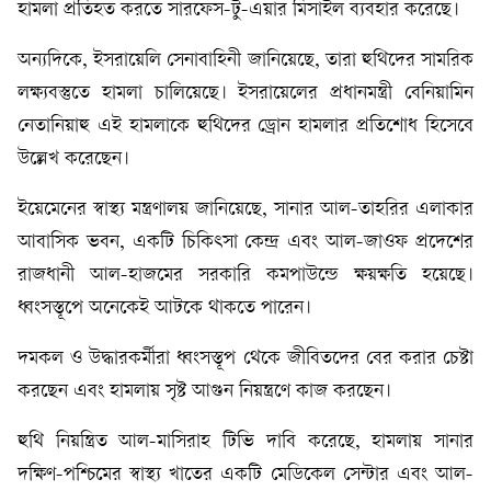
হামলা প্রতিহত করতে সারফেস-টু-এয়ার মিসাইল ব্যবহার করেছে।
অন্যদিকে, ইসরায়েলি সেনাবাহিনী জানিয়েছে, তারা হুথিদের সামরিক
লক্ষ্যবস্তুতে হামলা চালিয়েছে। ইসরায়েলের প্রধানমন্ত্রী বেনিয়ামিন
নেতানিয়াহু এই হামলাকে হুথিদের ড্রোন হামলার প্রতিশোধ হিসেবে
উল্লেখ করেছেন।
ইয়েমেনের স্বাস্থ্য মন্ত্রণালয় জানিয়েছে, সানার আল-তাহরির এলাকার
আবাসিক ভবন, একটি চিকিৎসা কেন্দ্র এবং আল-জাওফ প্রদেশের
রাজধানী আল-হাজমের সরকারি কমপাউন্ডে ক্ষয়ক্ষতি হয়েছে।
ধ্বংসস্তূপে অনেকেই আটকে থাকতে পারেন।
দমকল ও উদ্ধারকর্মীরা ধ্বংসস্তূপ থেকে জীবিতদের বের করার চেষ্টা
করছেন এবং হামলায় সৃষ্ট আগুন নিয়ন্ত্রণে কাজ করছেন।
হুথি নিয়ন্ত্রিত আল-মাসিরাহ টিভি দাবি করেছে, হামলায় সানার
দক্ষিণ-পশ্চিমের স্বাস্থ্য খাতের একটি মেডিকেল সেন্টার এবং আল-