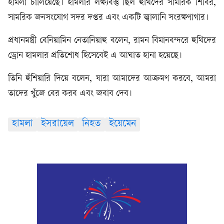
হামলা চালিয়েছে। হামলার লক্ষ্যবস্তু ছিল হুথিদের সামরিক শিবির,
সামরিক জনসংযোগ সদর দপ্তর এবং একটি জ্বালানি সংরক্ষণাগার।
প্রধানমন্ত্রী বেনিয়ামিন নেতানিয়াহু বলেন, রামন বিমানবন্দরে হুথিদের
ড্রোন হামলার প্রতিশোধ হিসেবেই এ আঘাত হানা হয়েছে।
তিনি হুঁশিয়ারি দিয়ে বলেন, যারা আমাদের আক্রমণ করবে, আমরা
তাদের খুঁজে বের করব এবং জবাব দেব।
হামলা
ইসরায়েল
নিহত
ইয়েমেন