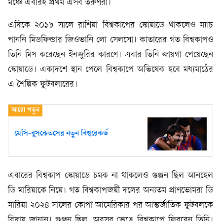
মঞ্চে এবারই প্রথম এসব তরুণরা।
এদিকে ২০১৮ সালে রাশিয়া বিশ্বকাপের স্কোয়াডে থাকলেও ম্যাচ
পাননি মিডফিল্ডার জিওভানি লো সেলসো। কাতারের গত বিশ্বকাপও
তিনি মিস করেছেন ইনজুরির কারণে। এবার তিনি জায়গা পেয়েছেন
স্কোয়াডে। একাদশে স্থান পেলে বিশ্বকাপে অভিষেক হবে মধ্যমাঠের
এ শৈল্পিক ফুটবলারের।
মেসি-বুসকেতসের নতুন বিশ্বরেকর্ড
এবারের বিশ্বকাপ স্কোয়াডে চমক না থাকলেও গুঞ্জন ছিল আনহেল
ডি মারিয়াকে নিয়ে। গত বিশ্বকাপজয়ী দলের অন্যতম প্রাণভোমরা ডি
মারিয়া ২০২৪ সালের কোপা আমেরিকার পর আন্তর্জাতিক ফুটবলকে
বিদায় জানান। গুঞ্জন ছিল, অবসর ভেঙে বিশ্বকাপে ফিরবেন তিনি।