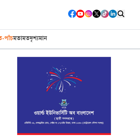
ত-পাঁচ
মতামত
দৃশ্যমান