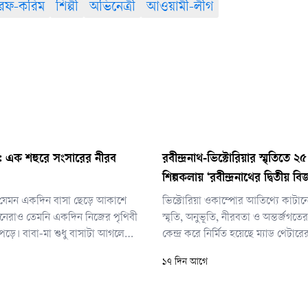
রফ-করিম
শিল্পী
অভিনেত্রী
আওয়ামী-লীগ
ঘু: এক শহুরে সংসারের নীরব
রবীন্দ্রনাথ-ভিক্টোরিয়ার স্মৃতিতে ২
শিল্পকলায় ‘রবীন্দ্রনাথের দ্বিতীয় বি
 যেমন একদিন বাসা ছেড়ে আকাশে
ভিক্টোরিয়া ওকাম্পোর আতিথ্যে কাটান
্তানেরাও তেমনি একদিন নিজের পৃথিবী
স্মৃতি, অনুভূতি, নীরবতা ও অন্তর্জগ
 পড়ে। বাবা-মা শুধু বাসাটা আগলে
কেন্দ্র করে নির্মিত হয়েছে ম্যাড থেটারের
 দরকার। তারপর একদিন বারান্দা
প্রযোজনা ‘রবীন্দ্রনাথের দ্বিতীয় বিজয়া
১৭ দিন আগে
়। থেকে যায় কয়েকটি শুকনো খড়কুটো,
জুলাই) সন্ধ্যা ৭টা ১৫ মিনিটে বাংলাদে
িছু নীরবতা আর ভোরবেলার সেই বিষণ্ন
একাডেমির এক্সপেরিমেন্টাল থিয়েটার
ুর ডাক।
একাদশ প্রদর্শনী অনু