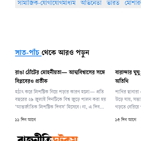
সামাজিক-যোগাযোগমাধ্যম
অভিনেতা
ভারত
মোশার
সাত-পাঁচ
থেকে আরও পড়ুন
রাঙা ঠোঁটের মোহনীয়তা— আত্মবিশ্বাসের সঙ্গে
বারান্দার ঘু
বিপ্লবেরও প্রতীক
অতিথি
হঠাৎ করে লিপস্টিক নিয়ে পড়ার কারণ হলো— প্রতি
পাখির ছানারা
বছরের ২৯ জুলাই দিনটিকে বিশ্ব জুড়ে পালন করা হয়
উড়ে যায়, সন
‘আন্তর্জাতিক লিপস্টিক দিবস’ হিসেবে। না, এ দিবসে
গড়তে বেরিয়ে
নেই কোনো সরকারি ছুটি। তবে বিশ্বব্যাপী
রাখেন, যতদিন
১১ দিন আগে
১৫ দিন আগে
সৌন্দর্যপ্রেমী, মেকআপ শিল্পী আর কসমেটিকস
খালি হয়ে যায
ইন্ডাস্ট্রির কাছে দিনটির অত্যন্ত গুরুত্ব বহন করে।
কিছু পালক, ক
অথচ মধুর ঘুঘ