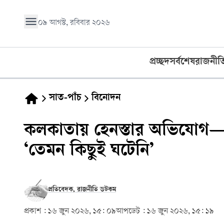
০৯ আগস্ট, রবিবার ২০২৬
প্রচ্ছদ
সর্বশেষ
রাজনীত
সাত-পাঁচ
বিনোদন
কলকাতায় হেনস্তার অভিযোগ
‘তেমন কিছুই ঘটেনি’
প্রতিবেদক, রাজনীতি ডটকম
প্রকাশ :
১৬ জুন ২০২৬, ১৫: ০৯
আপডেট :
১৬ জুন ২০২৬, ১৫: ১৯