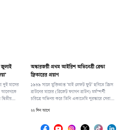
৫ জুলাই
অস্কারজয়ী প্রথম আইরিশ অভিনেত্রী ব্রেন্ডা
জয়া’
ফ্রিকারের প্রয়াণ
ো দুই মাসের
১৯৮৯ সালে মুক্তিপ্রাপ্ত ‘মাই লেফট ফুট’ ছবিতে ক্রিস
তের আবেগকে
ব্রাউনের মায়ের (ব্রিজেট ফ্যাগন ব্রাউন) মর্মস্পর্শী
 দ্বিতীয়
চরিত্রে অভিনয় করে তিনি একাডেমি পুরস্কারে সেরা
’। শনিবার (২৫
পার্শ্ব অভিনেত্রীর অস্কার জিতে নেন। তার এই
২২ দিন আগে
শ শিল্পকলা
অভাবনীয় সাফল্য তৎকালীন আইরিশ চলচ্চিত্র শিল্পের
 হলে নাটকটির
জন্য এক যুগান্তকারী মোড় এনে দিয়েছিল, যা দেশটির
পরবর্তী সিনেমা