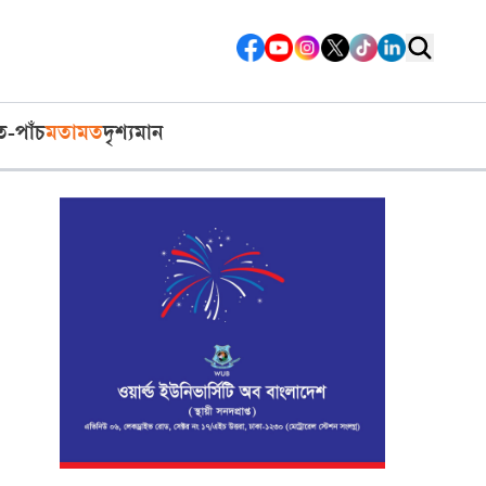
ত-পাঁচ
মতামত
দৃশ্যমান