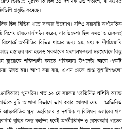
য়েন্ট ভিত্তিতে মুদ্রাস্ফীতি ছিল ১১ দশমিক ৬৬ শতাংশ, যা ২০২৫
পি প্রবৃদ্ধি কমেছে।
দিক ছিল বিভিন্ন খাতে সংস্কার উদ্যোগ। যদিও সরাসরি অর্থনৈতিক
টি বিশেষ টাস্কফোর্স গঠন করেন, যার উদ্দেশ্য ছিল সমতা ও টেকসই
োর্টে অর্থনীতির বিভিন্ন খাতের জন্য স্বল্প, মধ্য ও দীর্ঘমেয়াদি
কাছে হস্তান্তর করা হলেও সরকারের মন্ত্রণালয়গুলো স্বল্পমেয়াদে কিছু
্যান ব্যুরোকে শক্তিশালী করতে পরিকল্পনা উপদেষ্টা আরো একটি
রক্রিয়া উন্নত হয়। আশা করা যায়, এখান থেকে প্রাপ্ত সুপারিশগুলো
এনবিআর) পুনর্গঠন। গত ১২ মে সরকার ‘রেভিনিউ পলিসি অ্যান্ড
স্ব বোর্ডকে দুটি আলাদা বিভাগে ভাগ করার ঘোষণা দেয়—‘রেভিনিউ
টি আন্তর্জাতিক মুদ্রা তহবিলের ৪ দশমিক ৭ বিলিয়ন ডলারের ঋণ
াবদিহি বৃদ্ধির জন্য বহুদিন ধরেই অর্থনীতিবিদ ও বেসরকারি খাতের