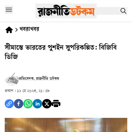
খবরাখবর
সীমান্তে ভারতের পুশইন সুপরিকল্পিত: বিজিবি
ডিজি
প্রতিবেদক, রাজনীতি ডটকম
প্রকাশ :
১২ মে ২০২৫, ২১: ৪৮