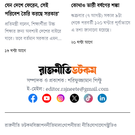
ইউনিট। অনুসন্ধানের পর নিশ্চিত
যেন দেশে ফেরেন, সেই
কোথাও ভারী বর্ষণের শঙ্কা
তথ্যের ভিত্তিতে এবং পাবলিক
পরিবেশ তৈরি করছে সরকার’
শুক্রবার (৭ আগস্ট) সকাল ৯টা
প্রসিকিউশনের অনুমতি নিয়ে আইনশ
থেকে পরবর্তী ১২০ ঘণ্টার পূর্বাভাসে
প্রতিমন্ত্রী বলেন, শিক্ষার্থীরা উচ্চ
এ তথ্য জানানো হয়েছে।
শিক্ষার জন্য অবশ্যই দেশের বাইরে
যাবে। তবে বর্তমান সরকার এমন
২০ ঘণ্টা আগে
একটি পরিবেশ তৈরির চেষ্টা করছে
১৮ ঘণ্টা আগে
যেখানে দেশের শিক্ষার্থীরা আবার
দেশেই ফিরে আসবেন।
সম্পাদক ও প্রকাশক: শরিফুজ্জামান পিন্টু
ই-মেইল:
editor.rajneete@gmail.com
রাজনীতি ডটকম
বিজ্ঞাপন
নীতিমালা
গোপনীয়তা নীতি
যোগাযোগ
স্টুডিও