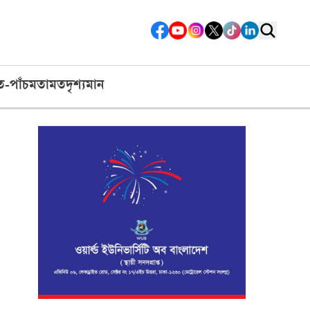
ত-পাঁচ
মতামত
দৃশ্যমান