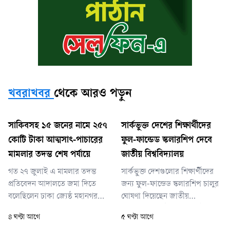
খবরাখবর
থেকে আরও পড়ুন
সাকিবসহ ১৫ জনের নামে ২৫৭
সার্কভুক্ত দেশের শিক্ষার্থীদের
কোটি টাকা আত্মসাৎ-পাচারের
ফুল-ফান্ডেড স্কলারশিপ দেবে
মামলার তদন্ত শেষ পর্যায়ে
জাতীয় বিশ্ববিদ্যালয়
গত ২৭ জুলাই এ মামলার তদন্ত
সার্কভুক্ত দেশগুলোর শিক্ষার্থীদের
প্রতিবেদন আদালতে জমা দিতে
জন্য ফুল-ফান্ডেড স্কলারশিপ চালুর
বলেছিলেন ঢাকা জ্যেষ্ঠ মহানগর
ঘোষণা দিয়েছেন জাতীয়
বিশেষ জজ শাহজাহান কবির। সে
বিশ্ববিদ্যালয়ের উপাচার্য (ভাইস
৪ ঘণ্টা আগে
৫ ঘণ্টা আগে
দিন দুদক প্রতিবেদন জমা দিতে না
চ্যান্সেলর) অধ্যাপক ড. এ এস এম