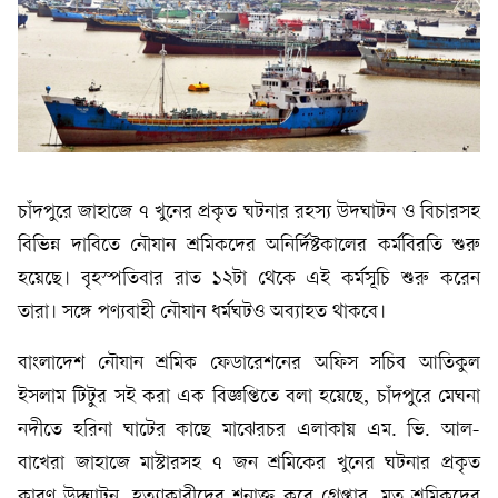
চাঁদপুরে জাহাজে ৭ খুনের প্রকৃত ঘটনার রহস্য উদঘাটন ও বিচারসহ
বিভিন্ন দাবিতে নৌযান শ্রমিকদের অনির্দিষ্টকালের কর্মবিরতি শুরু
হয়েছে। বৃহস্পতিবার রাত ১২টা থেকে এই কর্মসূচি শুরু করেন
তারা। সঙ্গে পণ্যবাহী নৌযান ধর্মঘটও অব্যাহত থাকবে।
বাংলাদেশ নৌযান শ্রমিক ফেডারেশনের অফিস সচিব আতিকুল
ইসলাম টিটুর সই করা এক বিজ্ঞপ্তিতে বলা হয়েছে, চাঁদপুরে মেঘনা
নদীতে হরিনা ঘাটের কাছে মাঝেরচর এলাকায় এম. ভি. আল-
বাখেরা জাহাজে মাস্টারসহ ৭ জন শ্রমিকের খুনের ঘটনার প্রকৃত
কারণ উদ্ঘাটন, হত্যাকারীদের শনাক্ত করে গ্রেপ্তার, মৃত শ্রমিকদের