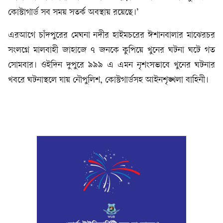
কোস্টাগার্ড সব সময় সতর্ক অবস্থায় রয়েছে।’
এরআগে চাঁদপুরের মেঘনা নদীর হাইমচরের ঈশানবালার মাঝেরচর
সংলগ্নে মালবাহী জাহাজে ৭ জনকে কুপিয়ে খুনের ঘটনা ঘটে গত
সোমবার। ওইদিন দুপুরে ৯৯৯ এ এমন নৃশংসভাবে খুনের ঘটনার
খবরে ঘটনাস্থলে যায় নৌপুলিশ, কোস্টগার্ডসহ আইনশৃঙ্খলা বাহিনী।