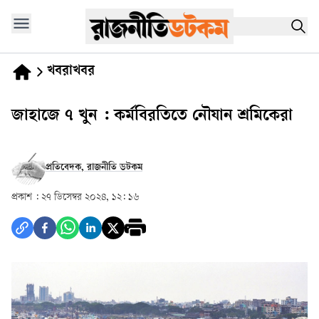
খবরাখবর
জাহাজে ৭ খুন : কর্মবিরতিতে নৌযান শ্রমিকেরা
প্রতিবেদক, রাজনীতি ডটকম
প্রকাশ :
২৭ ডিসেম্বর ২০২৪, ১২: ১৬