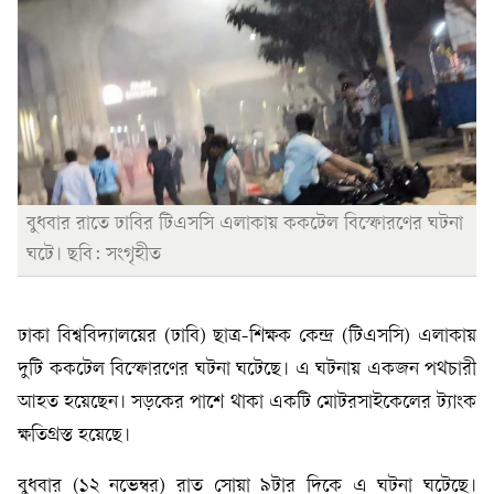
বুধবার রাতে ঢাবির টিএসসি এলাকায় ককটেল বিস্ফোরণের ঘটনা
ঘটে। ছবি: সংগৃহীত
ঢাকা বিশ্ববিদ্যালয়ের (ঢাবি) ছাত্র-শিক্ষক কেন্দ্র (টিএসসি) এলাকায়
দুটি ককটেল বিস্ফোরণের ঘটনা ঘটেছে। এ ঘটনায় একজন পথচারী
আহত হয়েছেন। সড়কের পাশে থাকা একটি মোটরসাইকেলের ট্যাংক
ক্ষতিগ্রস্ত হয়েছে।
বুধবার (১২ নভেম্বর) রাত সোয়া ৯টার দিকে এ ঘটনা ঘটেছে।