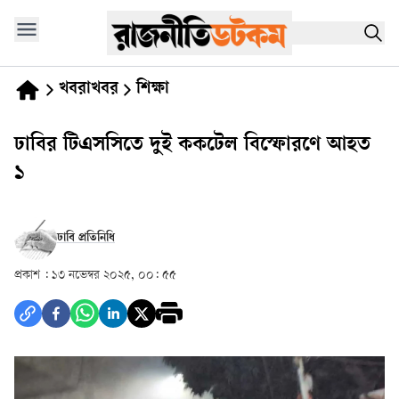
খবরাখবর
শিক্ষা
ঢাবির টিএসসিতে দুই ককটেল বিস্ফোরণে আহত
১
ঢাবি প্রতিনিধি
প্রকাশ :
১৩ নভেম্বর ২০২৫, ০০: ৫৫