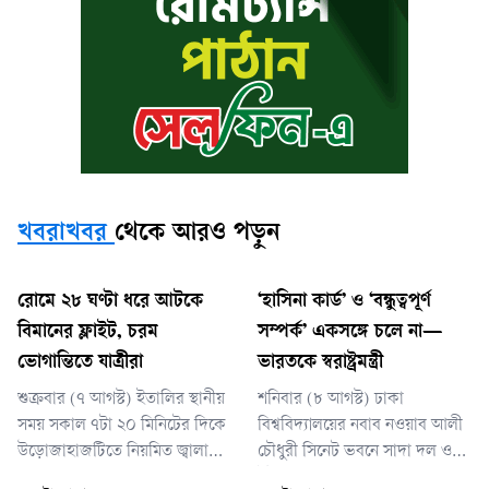
খবরাখবর
থেকে আরও পড়ুন
রোমে ২৮ ঘণ্টা ধরে আটকে
‘হাসিনা কার্ড’ ও ‘বন্ধুত্বপূর্ণ
বিমানের ফ্লাইট, চরম
সম্পর্ক’ একসঙ্গে চলে না—
ভোগান্তিতে যাত্রীরা
ভারতকে স্বরাষ্ট্রমন্ত্রী
শুক্রবার (৭ আগস্ট) ইতালির স্থানীয়
শনিবার (৮ আগস্ট) ঢাকা
সময় সকাল ৭টা ২০ মিনিটের দিকে
বিশ্ববিদ্যালয়ের নবাব নওয়াব আলী
উড়োজাহাজটিতে নিয়মিত জ্বালানি
চৌধুরী সিনেট ভবনে সাদা দল ও
নেওয়ার সময় কারিগরি ত্রুটি ধরা
ইউনিভার্সিটি টিচার্স অ্যাসোসিয়েশন