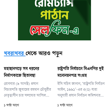
খবরাখবর
থেকে আরও পড়ুন
মহাস্থানগড়ে সব ধরনের
রাষ্ট্রপতি নির্বাচনে বিএনপির দুই
নির্মাণকাজে স্থিতাবস্থা
মনোনয়নপত্র সংগ্রহ
রোববার (৯ আগস্ট) প্রধান
ইসি সচিব জানান, ‘রাষ্ট্রপতি নির্বাচন
বিচারপতি জুবায়ের রহমান চৌধুরীর
আইন, ১৯৯১’-এর ৫(৩) ধারা
নেতৃত্বাধীন চার সদস্যের আপিল
অনুযায়ী প্রধান নির্বাচন কমিশনার
বেঞ্চ শুনানি শেষে এ আদেশ দেন।
মাননীয় স্পিকারের সঙ্গে আলোচনা
১ ঘণ্টা আগে
১ ঘণ্টা আগে
বেঞ্চের অন্য সদস্যরা হলেন
সাপেক্ষে এই সময়সূচি চূড়ান্ত