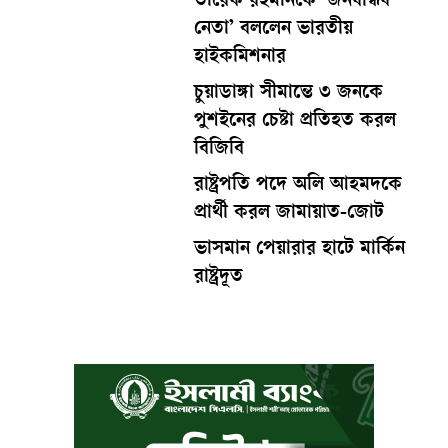
তারেক রহমানকে ‘জনবান্ধব
নেতা’ বললেন ভারতীয়
হাইকমিশনার
চুয়াডাঙ্গা সীমান্তে ৩ জনকে
পুশইনের চেষ্টা প্রতিহত করল
বিজিবি
রাষ্ট্রপতি পদে অলি আহমদকে
প্রার্থী করল জামায়াত-জোট
ভাসমান পেয়ারার হাটে মার্কিন
রাষ্ট্রদূত