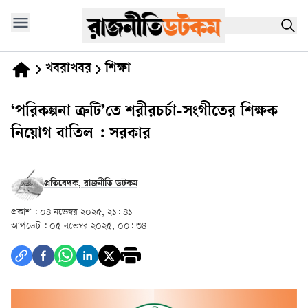
খবরাখবর
শিক্ষা
‘পরিকল্পনা ত্রুটি’তে শরীরচর্চা-সংগীতের শিক্ষক
নিয়োগ বাতিল : সরকার
প্রতিবেদক, রাজনীতি ডটকম
প্রকাশ :
০৪ নভেম্বর ২০২৫, ২১: ৪১
আপডেট :
০৫ নভেম্বর ২০২৫, ০০: ৩৪