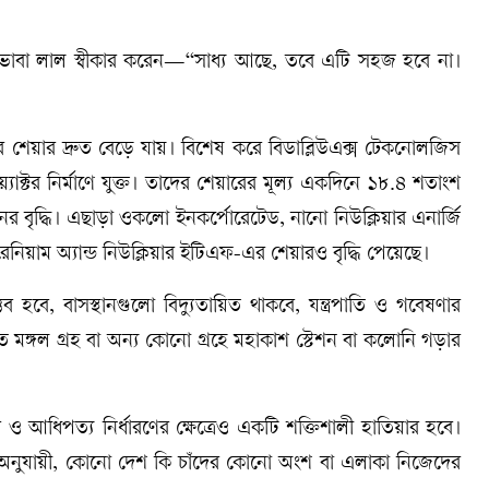
ালক ভাবা লাল স্বীকার করেন—“সাধ্য আছে, তবে এটি সহজ হবে না।
শেয়ার দ্রুত বেড়ে যায়। বিশেষ করে বিডাব্লিউএক্স টেকনোলজিস
াক্টর নির্মাণে যুক্ত। তাদের শেয়ারের মূল্য একদিনে ১৮.৪ শতাংশ
 বৃদ্ধি। এছাড়া ওকলো ইনকর্পোরেটেড, নানো নিউক্লিয়ার এনার্জি
য়াম অ্যান্ড নিউক্লিয়ার ইটিএফ-এর শেয়ারও বৃদ্ধি পেয়েছে।
ম্ভব হবে, বাসস্থানগুলো বিদ্যুতায়িত থাকবে, যন্ত্রপাতি ও গবেষণার
মঙ্গল গ্রহ বা অন্য কোনো গ্রহে মহাকাশ স্টেশন বা কলোনি গড়ার
ব ও আধিপত্য নির্ধারণের ক্ষেত্রেও একটি শক্তিশালী হাতিয়ার হবে।
 অনুযায়ী, কোনো দেশ কি চাঁদের কোনো অংশ বা এলাকা নিজেদের