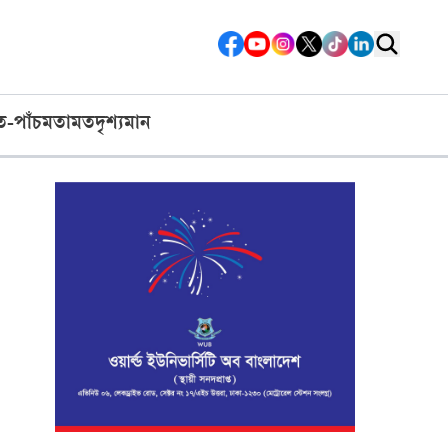
ত-পাঁচ
মতামত
দৃশ্যমান