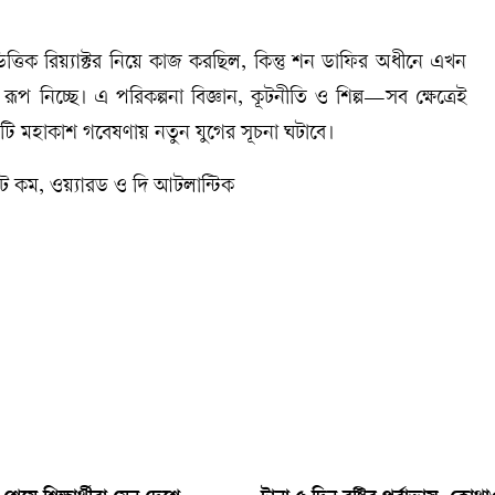
তিক রিয়্যাক্টর নিয়ে কাজ করছিল, কিন্তু শন ডাফির অধীনে এখন
রূপ নিচ্ছে। এ পরিকল্পনা বিজ্ঞান, কূটনীতি ও শিল্প—সব ক্ষেত্রেই
এটি মহাকাশ গবেষণায় নতুন যুগের সূচনা ঘটাবে।
 ডট কম, ওয়্যারড ও দি আটলান্টিক