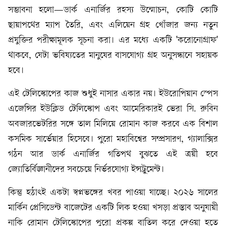
সম্ভাবনা হলো—ডার্ক এনার্জির রহস্য উন্মোচন, কোটি কোটি
ছায়াপথের ম্যাপ তৈরি, এবং এলিয়েন গ্রহ খোঁজার জন্য নতুন
প্রযুক্তির পরীক্ষামূলক সূচনা করা। এর মধ্যে একটি 'করোনোগ্রাফ'
থাকবে, যেটা ভবিষ্যতের মানুষের বাসযোগ্য গ্রহ অনুসন্ধানে সহায়ক
হবে।
এই টেলিস্কোপের কাজ শুধুই নাসার একার নয়। ইউরোপিয়ান স্পেস
এজেন্সির ইউক্লিড টেলিস্কোপ এবং আমেরিকারই ভেরা সি. রুবিন
অবজারভেটরির সঙ্গে তাল মিলিয়ে রোমান কাজ করবে এক বিশাল
কসমিক সার্ভেয়ার হিসেবে। পুরো মহাবিশ্বের সম্প্রসারণ, গ্যালাক্সির
গঠন আর ডার্ক এনার্জির গতিপথ বুঝতে এই ত্রয়ী হবে
জ্যোতির্বিজ্ঞানীদের সবচেয়ে নির্ভরযোগ্য ইন্সট্রুমেন্ট।
কিন্তু হঠাৎই একটা স্বপ্নভঙ্গের খবর পাওয়া যাচ্ছে। ২০২৬ সালের
মার্কিন প্রেসিডেন্ট বাজেটের একটি লিক হওয়া খসড়া প্রস্তাব অনুযায়ী
নাকি রোমান টেলিস্কোপের পুরো প্রকল্প বাতিল করে দেওয়া হতে