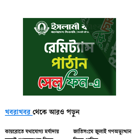
খবরাখবর
থেকে আরও পড়ুন
কায়রোতে যথাযোগ্য মর্যাদায়
জাতিসংঘে জুলাই গণঅভ্যুত্থান