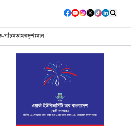
ত-পাঁচ
মতামত
দৃশ্যমান