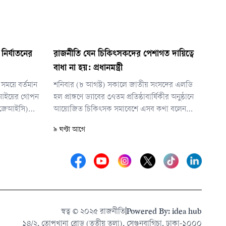
ির্যাতনের
রাজনীতি যেন চিকিৎসকদের পেশাগত দায়িত্বে
বাধা না হয়: প্রধানমন্ত্রী
সময়ে বর্তমান
শনিবার (৮ আগস্ট) সকালে জাতীয় সংসদের এলডি
এফআইয়ের গোপন
হল প্রাঙ্গণে ড্যাবের ৩৭তম প্রতিষ্ঠাবার্ষিকীর অনুষ্ঠানে
 (জেআইসি)
আয়োজিত চিকিৎসক সমাবেশে এসব কথা বলেন
আন্তর্জাতিক
প্রধানমন্ত্রী।
৯ ঘণ্টা আগে
 মো. আমিনুল
স্বত্ব © ২০২৫ রাজনীতি
|
Powered By: idea hub
১৪/২, তোপখানা রোড (তৃতীয় তলা), সেগুনবাগিচা, ঢাকা-১০০০