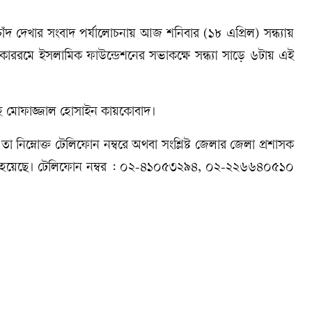
ঁদ দেখার সংবাদ পর্যালোচনায় আজ শনিবার (১৮ এপ্রিল) সন্ধ্যায়
াররমে ইসলামিক ফাউন্ডেশনের সভাকক্ষে সন্ধ্যা সাড়ে ৬টায় এই
ী শাহ মোফাজ্জাল হোসাইন কায়কোবাদ।
িম্নোক্ত টেলিফোন নম্বরে অথবা সংশ্লিষ্ট জেলার জেলা প্রশাসক
 করা হয়েছে। টেলিফোন নম্বর : ০২-৪১০৫৩২৯৪, ০২-২২৬৬৪০৫১০