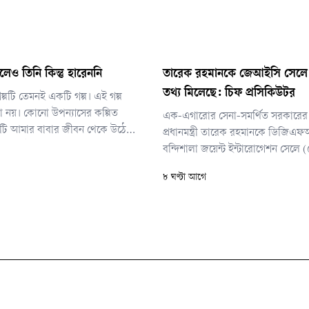
ালেও তিনি কিন্তু হারেননি
তারেক রহমানকে জেআইসি সেলে ন
তথ্য মিলেছে: চিফ প্রসিকিউটর
্পটি তেমনই একটি গল্প। এই গল্প
নয়। কোনো উপন্যাসের কল্পিত
এক-এগারোর সেনা-সমর্থিত সরকারের 
 এটি আমার বাবার জীবন থেকে উঠে
প্রধানমন্ত্রী তারেক রহমানকে ডিজি
্বাসের ইতিহাস।
বন্দিশালা জয়েন্ট ইন্টারোগেশন সেলে
নির্যাতনের তথ্য পাওয়ার কথা বলেছেন 
৮ ঘণ্টা আগে
অপরাধ ট্রাইব্যুনালের চিফ প্রসিকিউটর
ইসলাম।