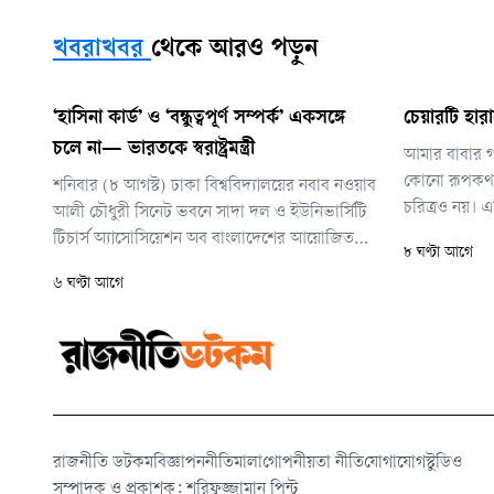
খবরাখবর
থেকে আরও পড়ুন
‘হাসিনা কার্ড’ ও ‘বন্ধুত্বপূর্ণ সম্পর্ক’ একসঙ্গে
চেয়ারটি হার
চলে না— ভারতকে স্বরাষ্ট্রমন্ত্রী
আমার বাবার গল
কোনো রূপকথা 
শনিবার (৮ আগস্ট) ঢাকা বিশ্ববিদ্যালয়ের নবাব নওয়াব
চরিত্রও নয়।
আলী চৌধুরী সিনেট ভবনে সাদা দল ও ইউনিভার্সিটি
আসা এক দীর্ঘশ
টিচার্স অ্যাসোসিয়েশন অব বাংলাদেশের আয়োজিত
৮ ঘণ্টা আগে
এক আলোচনা সভায় তিনি এসব কথা বলেন।
৬ ঘণ্টা আগে
রাজনীতি ডটকম
বিজ্ঞাপন
নীতিমালা
গোপনীয়তা নীতি
যোগাযোগ
স্টুডিও
সম্পাদক ও প্রকাশক: শরিফুজ্জামান পিন্টু