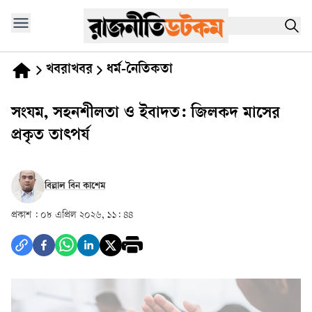
খবরাখবর
ধর্ম-নৈতিকতা
সংযম, সহনশীলতা ও ইবাদত: জিলকদ মাসের
প্রকৃত তাৎপর্য
বিল্লাল বিন কাশেম
প্রকাশ :
০৮ এপ্রিল ২০২৬, ১১: ৪৪