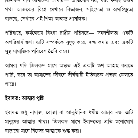
জিলকদ মাস আমাদের শেখায়— প্রতিশোধ নয়, বরং ক্ষমাই উত্তম
পথ। আজকের বিশ্বে যেখানে বিভাজন, সহিংসতা ও অসহিষ্ণুতা
বাড়ছে, সেখানে এই শিক্ষা অত্যন্ত প্রাসঙ্গিক।
পরিবারে, কর্মক্ষেত্রে কিংবা রাষ্ট্রীয় পরিসরে— সহনশীলতা একটি
অপরিহার্য গুণ। এটি সম্পর্ককে সুদৃঢ় করে, দ্বন্দ্ব কমায় এবং একটি
সুস্থ সামাজিক পরিবেশ তৈরি করে।
আমরা যদি জিলকদ মাসে অন্তত এই একটি গুণ আত্মস্থ করতে
পারি, তবে তা আমাদের জীবনে দীর্ঘস্থায়ী ইতিবাচক প্রভাব ফেলতে
পারে।
ইবাদত: আত্মার পুষ্টি
ইবাদত শুধু নামাজ, রোজা বা আনুষ্ঠানিক ধর্মীয় আচার নয়; এটি
মানুষের আত্মার খাদ্য। জিলকদ মাসে ইবাদতের প্রতি মনোযোগ
বাড়ানো মানে নিজের আত্মাকে শুদ্ধ করা।