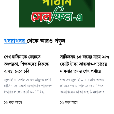
খবরাখবর
থেকে আরও পড়ুন
শেখ হাসিনাকে ফেরাতে
সাকিবসহ ১৫ জনের নামে ২৫৭
তৎপরতা, শিক্ষকদের বিরুদ্ধে
কোটি টাকা আত্মসাৎ-পাচারের
ব্যবস্থা নেবে চবি
মামলার তদন্ত শেষ পর্যায়ে
জুলাই আন্দোলনে ক্ষমতাচ্যুত শেখ
গত ২৭ জুলাই এ মামলার তদন্ত
হাসিনাকে দেশে ফেরানোর পরিবেশ
প্রতিবেদন আদালতে জমা দিতে
তৈরির লক্ষ্যে কার্যক্রম নিষিদ্ধ
বলেছিলেন ঢাকা জ্যেষ্ঠ মহানগর
আওয়ামী লীগের পক্ষে দেশের ২২টি
বিশেষ জজ শাহজাহান কবির। সে
১৫ ঘণ্টা আগে
১৬ ঘণ্টা আগে
বিশ্ববিদ্যালয়ের ৪০৪ জন শিক্ষকের
দিন দুদক প্রতিবেদন জমা দিতে না
গোপন তৎপরতা চালানোর খবরের
পারলে বিচারক আগামী ৩০