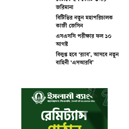
মেটাকে ৫৭ কোটি ডলার
জরিমানা
বিটিভির নতুন মহাপরিচালক
কাজী জেসিন
এসএসসি পরীক্ষার ফল ১০
আগস্ট
বিলুপ্ত হবে ‘র‍্যাব’, আসবে নতুন
বাহিনী ‘এসআরবি’