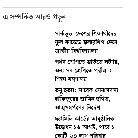
এ সম্পর্কিত আরও পড়ুন
সার্কভুক্ত দেশের শিক্ষার্থীদের
ফুল-ফান্ডেড স্কলারশিপ দেবে
জাতীয় বিশ্ববিদ্যালয়
প্রথম শ্রেণিতে ভর্তিতে লটারি,
অন্য সব শ্রেণিতে পরীক্ষা:
শিক্ষা মন্ত্রণালয়
তনু হত্যা: সাবেক সেনাসদস্য
হাফিজুরের জামিন স্থগিত,
আত্মসমর্পণের নির্দেশ
ফ্যামিলি কার্ডের আনুষ্ঠানিক
উদ্বোধন ১৬ আগস্ট, পাবে ১
কোটি ৬০ লাখ পরিবার