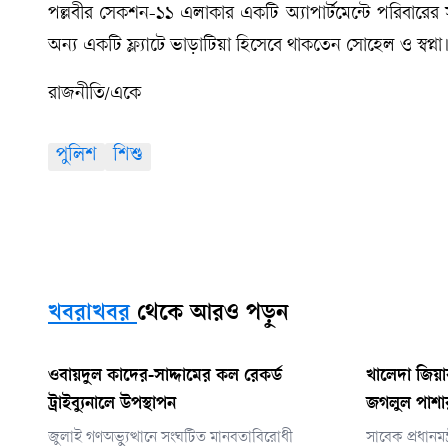
পল্লবীর সেকশন-১১ এলাকার একটি অ্যাপার্টমেন্টে পরিবারের স
অন্য একটি ফ্ল্যাটে ভাড়াটিয়া হিসেবে থাকতেন সোহেল ও স্বপ্না
রাজনীতি/একে
পুলিশ
শিশু
খবরাখবর
থেকে আরও পড়ুন
ওবায়দুল কাদের-সাদ্দামের কল রেকর্ড
খালেদা জিয়ার
ট্রাইব্যুনালে উপস্থাপন
জগলুল পাশার
জুলাই গণঅভ্যুত্থানে সংঘটিত মানবতাবিরোধী
সাবেক প্রধানম