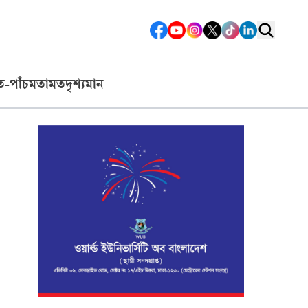
ত-পাঁচ
মতামত
দৃশ্যমান