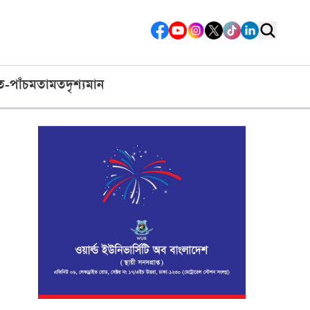
ত-পাঁচ
মতামত
দৃশ্যমান