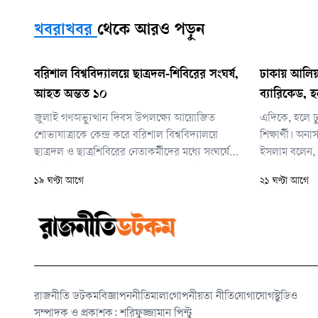
খবরাখবর
থেকে আরও পড়ুন
বরিশাল বিশ্ববিদ্যালয়ে ছাত্রদল-শিবিরের সংঘর্ষ,
ঢাকায় আলিয়
আহত অন্তত ১০
ব্যারিকেড, হ
জুলাই গণঅভ্যুত্থান দিবস উপলক্ষ্যে আয়োজিত
এদিকে, হলে ঢ
শোভাযাত্রাকে কেন্দ্র করে বরিশাল বিশ্ববিদ্যালয়ে
শিক্ষার্থী। অনার
ছাত্রদল ও ছাত্রশিবিরের নেতাকর্মীদের মধ্যে সংঘর্ষের
ইসলাম বলেন, 
ঘটনা ঘটেছে। আজ বুধবার সকাল সাড়ে ৯টা থেকে
ছেড়ে বেরিয়ে 
১৯ ঘণ্টা আগে
২১ ঘণ্টা আগে
সাড়ে ১০টার মধ্যে কয়েক দফায় পালটাপালটি ধাওয়া
ও মারামারির ঘটনা ঘটে।
রাজনীতি ডটকম
বিজ্ঞাপন
নীতিমালা
গোপনীয়তা নীতি
যোগাযোগ
স্টুডিও
সম্পাদক ও প্রকাশক: শরিফুজ্জামান পিন্টু