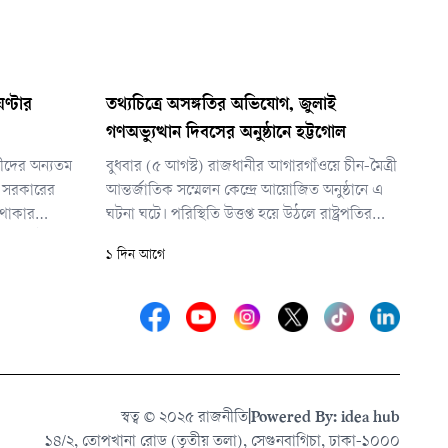
ণ্টার
তথ্যচিত্রে অসঙ্গতির অভিযোগ, জুলাই
গণঅভ্যুত্থান দিবসের অনুষ্ঠানে হট্টগোল
ীদের অন্যতম
বুধবার (৫ আগস্ট) রাজধানীর আগারগাঁওয়ে চীন-মৈত্রী
এ সরকারের
আন্তর্জাতিক সম্মেলন কেন্দ্রে আয়োজিত অনুষ্ঠানে এ
 থাকার
ঘটনা ঘটে। পরিস্থিতি উত্তপ্ত হয়ে উঠলে রাষ্ট্রপতির
গ করলেই হবে
নিরাপত্তায় নিয়োজিত সদস্যরা দ্রুত মঞ্চের সামনে
১ দিন আগে
হয়েছে তার
অবস্থান নেন।
তাকে এক্সিট
তে হবে, বিচা
স্বত্ব © ২০২৫ রাজনীতি
|
Powered By: idea hub
১৪/২, তোপখানা রোড (তৃতীয় তলা), সেগুনবাগিচা, ঢাকা-১০০০