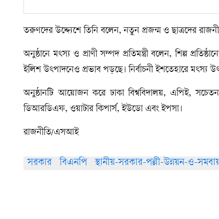
তরুণদের উদ্দ্যেশে তিনি বলেন, নতুন প্রজন্ম ও ছাত্রদের র
অনুষ্ঠানে মৎস্য ও প্রাণী সম্পদ প্রতিমন্ত্রী বলেন, শিল্প প্
ইলিশ উৎপাদনেও প্রভাব পড়ছে। নির্বাচনী ইশতেহারে মৎস্য 
অনুষ্ঠানটি আয়োজন করে ঢাকা বিশ্ববিদালয়, এপিই, সচেতন ফা
ডিআরডিএফ, ওয়াটার কিপার্স, ইউডো এবং ইপসা।
রাজনীতি/এসআই
সরকার
বিএনপি
স্থানীয়-সরকার-পল্লী-উন্নয়ন-ও-সমবায়-