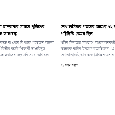
া মাদরাসার সামনে পুলিশের
শেখ হাসিনার পতনের আগের ৭২ ঘ
ল তালাবদ্ধ
পরিস্থিতি কেমন ছিল
ুকতে না পেরে বিপাকে পড়েছেন অনেক
শহিদ মিনারের সমাবেশে আন্দোলনকার
্স দ্বিতীয় বর্ষের শিক্ষার্থী তাওহিদুল
সমন্বয়ক নাহিদ ইসলাম বলেছিলেন, ‘
মঙ্গলবারের সংঘর্ষের সময় তিনি হল
কোনোভাবেই আর এক মিনিট ক্ষমতায়
যান।
অধিকার নেই। শেখ হাসিনাকে পদত্যা
২১ ঘণ্টা আগে
না; বরং খুন, লুটপাট, দুর্নীতি এদেশে 
বিচার হতে হবে। আমরা পদত্যাগ দিয়ে 
রুট দিতে চাই না। তাকে পদত্যাগও কর