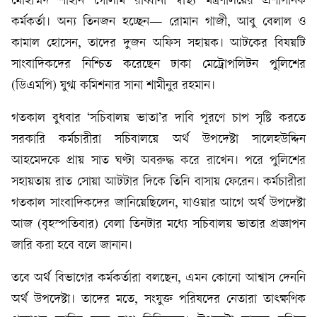
মোহাম্মদ শাহীন গোলাম রাব্বানী স্বাস্থ্য মন্ত্রণালয়ের প্রশাসনিক
কর্মকর্তা। অন্য তিনজন হচ্ছেন— রোমান গাজী, আবু বেলাল ও
কামাল হোসেন, তাদের দুজন অফিস সহায়ক। আটকের বিষয়টি
সাংবাদিকদের নিশ্চিত করেছেন ঢাকা মেট্রোপলিটন পুলিশের
(ডিএমপি) যুগ্ম কমিশনার সানা শামীনুর রহমান।
গতকাল বুধবার ‘সচিবালয় ভাতা’র দাবি পূরণে চাপ সৃষ্টি করতে
সরকারি কর্মচারীরা সচিবালয়ে অর্থ উপদেষ্টা সালেহউদ্দিন
আহমেদকে প্রায় সাত ঘণ্টা অবরুদ্ধ করে রাখেন। পরে পুলিশের
সহায়তায় রাত সোয়া আটটার দিকে তিনি বাসায় ফেরেন। কর্মচারীরা
গতকাল সাংবাদিকদের জানিয়েছিলেন, যাওয়ার আগে অর্থ উপদেষ্টা
আজ (বৃহস্পতিবার) বেলা তিনটার মধ্যে সচিবালয় ভাতার প্রজ্ঞাপন
জারি করা হবে বলে জানান।
তবে অর্থ বিভাগের কর্মকর্তারা বলছেন, এমন কোনো আশ্বাস দেননি
অর্থ উপদেষ্টা। তাদের মতে, সংযুক্ত পরিষদের নেতারা তাৎক্ষণিক