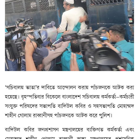
‘সচিবালয় ভাতা’র দাবিতে আন্দোলন করায় পাঁচজনকে আটক করা
হয়েছে। বৃহস্পতিবার বিকেলে বাংলাদেশ সচিবালয় কর্মকর্তা–কর্মচারী
সংযুক্ত পরিষদের সভাপতি বাদিউল কবির ও সহসভাপতি মোহাম্মদ
শাহীন গোলাম রাব্বানীসহ পাঁচজনকে আটক করে পুলিশ।
বাদিউল কবির জনপ্রশাসন মন্ত্রণালয়ের ব্যক্তিগত কর্মকর্তা এবং