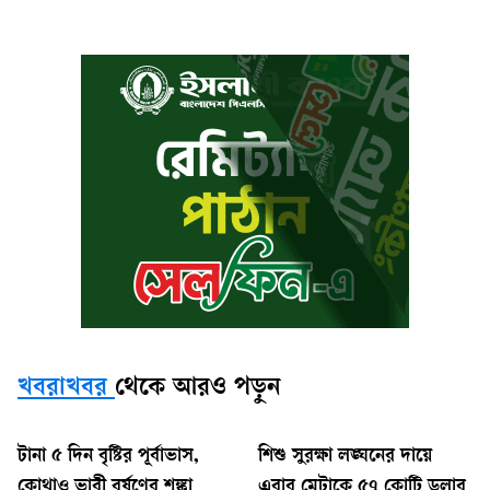
খবরাখবর
থেকে আরও পড়ুন
টানা ৫ দিন বৃষ্টির পূর্বাভাস,
শিশু সুরক্ষা লঙ্ঘনের দায়ে
কোথাও ভারী বর্ষণের শঙ্কা
এবার মেটাকে ৫৭ কোটি ডলার