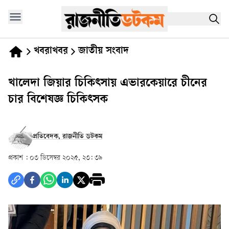
খবরাখবর
জাতীয় সংবাদ
খালেদা জিয়ার চিকিৎসায় এভারকেয়ারে চীনের
চার বিশেষজ্ঞ চিকিৎসক
প্রতিবেদক, রাজনীতি ডটকম
প্রকাশ :
০৩ ডিসেম্বর ২০২৫, ২৩: ৩৯