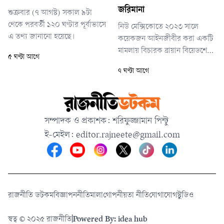
জরিমানা
শুক্রবার (৭ আগস্ট) সকাল ৯টা
থেকে পরবর্তী ১২০ ঘণ্টার পূর্বাভাসে
নিউ মেক্সিকোতে ২০২৩ সালে
এ তথ্য জানানো হয়েছে।
কয়েকজন আইনজীবীর করা একটি
মামলায় বিচারক ব্রায়ান বিয়েডশেইড
৫ ঘণ্টা আগে
এ জরিমানা ঘোষণা করেন।
৭ ঘণ্টা আগে
ফেসবুকসহ মেটার প্ল্যাটফর্মগুলো
শিশুদের বিপদে ফেলেছে, তাদের
যৌন উত্তেজক উপাদান ও যৌন
শিকারীদের সংস্পর্শে এনেছে—
সম্পাদক ও প্রকাশক: শরিফুজ্জামান পিন্টু
এমন অভিযোগ এনে মেটাকে
ই-মেইল:
editor.rajneete@gmail.com
দায়বদ্ধ করার দাবি করা হয়েছিল
মামলায়।
রাজনীতি ডটকম
বিজ্ঞাপন
নীতিমালা
গোপনীয়তা নীতি
যোগাযোগ
স্টুডিও
স্বত্ব © ২০২৫ রাজনীতি
|
Powered By: idea hub