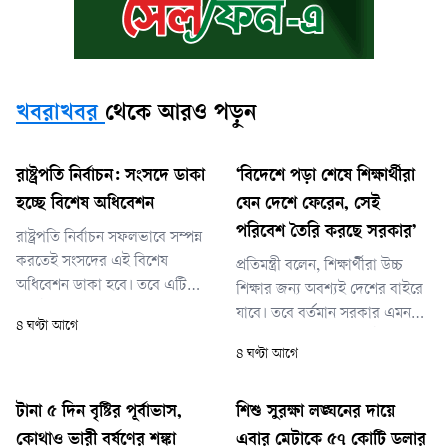
খবরাখবর
থেকে আরও পড়ুন
রাষ্ট্রপতি নির্বাচন: সংসদে ডাকা
‘বিদেশে পড়া শেষে শিক্ষার্থীরা
হচ্ছে বিশেষ অধিবেশন
যেন দেশে ফেরেন, সেই
পরিবেশ তৈরি করছে সরকার’
রাষ্ট্রপতি নির্বাচন সফলভাবে সম্পন্ন
করতেই সংসদের এই বিশেষ
প্রতিমন্ত্রী বলেন, শিক্ষার্থীরা উচ্চ
অধিবেশন ডাকা হবে। তবে এটি
শিক্ষার জন্য অবশ্যই দেশের বাইরে
নির্দিষ্ট কোন তারিখে আহ্বান করা
যাবে। তবে বর্তমান সরকার এমন
৪ ঘণ্টা আগে
হবে, সে বিষয়ে তিনি এখনো চূড়ান্ত
একটি পরিবেশ তৈরির চেষ্টা করছে
৪ ঘণ্টা আগে
কিছু জানাননি।
যেখানে দেশের শিক্ষার্থীরা আবার
দেশেই ফিরে আসবেন।
টানা ৫ দিন বৃষ্টির পূর্বাভাস,
শিশু সুরক্ষা লঙ্ঘনের দায়ে
কোথাও ভারী বর্ষণের শঙ্কা
এবার মেটাকে ৫৭ কোটি ডলার