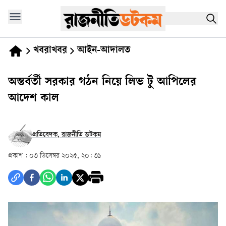
খবরাখবর
আইন-আদালত
অন্তর্বর্তী সরকার গঠন নিয়ে লিভ টু আপিলের
আদেশ কাল
প্রতিবেদক, রাজনীতি ডটকম
প্রকাশ :
০৩ ডিসেম্বর ২০২৫, ২০: ৩১