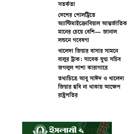
সতর্কতা
দেশের পোলট্রিতে
অ্যান্টিমাইক্রোবিয়াল আন্তর্জাতিক
মানের চেয়ে বেশি— জানাল
লন্ডনে গবেষণা
খালেদা জিয়ার বাসার সামনে
বালুর ট্রাক: সাবেক যুগ্ম সচিব
জগলুল পাশা কারাগারে
তথ্যচিত্রে আবু সাঈদ ও খালেদা
জিয়ার ছবি না থাকায় আক্ষেপ
রাষ্ট্রপতির