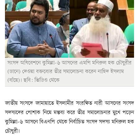
সংসদ অধিবেশনে কুমিল্লা-৬ আসনের এমপি মনিরুল হক চৌধুরীর
(ডানে) দেওয়া বক্তব্যের তীব্র সমালোচনা করেন নাহিদ ইসলাম
(বাঁয়ে)। ছবি: ভিডিও থেকে
জাতীয় সংসদে জামায়াতে ইসলামীর সংরক্ষিত নারী আসনের সংসদ
সদস্যদের পোশাক নিয়ে মন্তব্য করে তীব্র সমালোচনার মুখে পড়েন
কুমিল্লা-৬ আসনে বিএনপি থেকে নির্বাচিত সংসদ সদস্য মনিরুল হক
চৌধুরী।