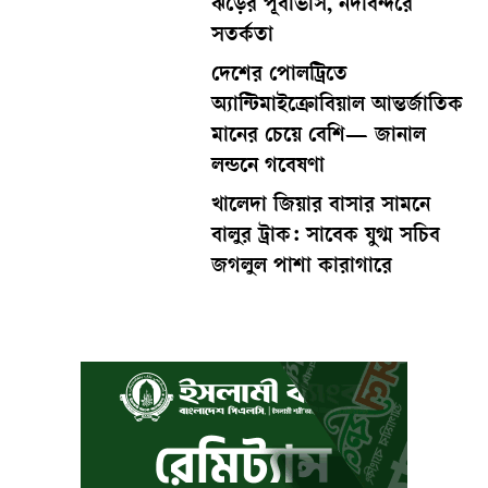
ঝড়ের পূর্বাভাস, নদীবন্দরে
সতর্কতা
দেশের পোলট্রিতে
অ্যান্টিমাইক্রোবিয়াল আন্তর্জাতিক
মানের চেয়ে বেশি— জানাল
লন্ডনে গবেষণা
খালেদা জিয়ার বাসার সামনে
বালুর ট্রাক: সাবেক যুগ্ম সচিব
জগলুল পাশা কারাগারে