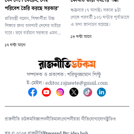
যেন দেশে ফেরেন, সেই
কোথাও ভারী বর্ষণের শঙ্কা
তথ্যের ভিত্তিতে এবং পাবলিক
পরিবেশ তৈরি করছে সরকার’
শুক্রবার (৭ আগস্ট) সকাল ৯টা
প্রসিকিউশনের অনুমতি নিয়ে আইনশ
থেকে পরবর্তী ১২০ ঘণ্টার পূর্বাভাসে
প্রতিমন্ত্রী বলেন, শিক্ষার্থীরা উচ্চ
এ তথ্য জানানো হয়েছে।
শিক্ষার জন্য অবশ্যই দেশের বাইরে
যাবে। তবে বর্তমান সরকার এমন
১৮ ঘণ্টা আগে
একটি পরিবেশ তৈরির চেষ্টা করছে
১৭ ঘণ্টা আগে
যেখানে দেশের শিক্ষার্থীরা আবার
দেশেই ফিরে আসবেন।
সম্পাদক ও প্রকাশক: শরিফুজ্জামান পিন্টু
ই-মেইল:
editor.rajneete@gmail.com
রাজনীতি ডটকম
বিজ্ঞাপন
নীতিমালা
গোপনীয়তা নীতি
যোগাযোগ
স্টুডিও
স্বত্ব © ২০২৫ রাজনীতি
|
Powered By: idea hub