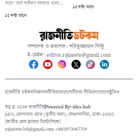
যাবে। তবে বর্তমান সরকার এমন
১৪ ঘণ্টা আগে
একটি পরিবেশ তৈরির চেষ্টা করছে
১৩ ঘণ্টা আগে
যেখানে দেশের শিক্ষার্থীরা আবার
দেশেই ফিরে আসবেন।
সম্পাদক ও প্রকাশক: শরিফুজ্জামান পিন্টু
ই-মেইল:
editor.rajneete@gmail.com
রাজনীতি ডটকম
বিজ্ঞাপন
নীতিমালা
গোপনীয়তা নীতি
যোগাযোগ
স্টুডিও
স্বত্ব © ২০২৫ রাজনীতি
|
Powered By: idea hub
১৪/২, তোপখানা রোড (তৃতীয় তলা), সেগুনবাগিচা, ঢাকা-১০০০
[জাতীয় প্রেস ক্লাবের উল্টোদিকে]
rajneete.bd@gmail.com
+8801973067709