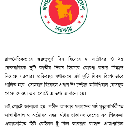
রাজনৈতিকভাবে গুরুত্বপূর্ণ দিন হিসেবে ৭ অক্টোবর ও ২৫
ফেব্রুয়ারিকে দুটি জাতীয় দিবস হিসেবে ঘোষণা করার সিদ্ধান্ত
নিয়েছে সরকার। প্রতিবছর যথাক্রমে এই দুটি দিবস বিশেষভাবে
পালিত হবে। সোমবার বিকেলে প্রধান উপদেষ্টার অফিশিয়াল ফেসবুক
পেজে দেওয়া এক পোস্টে এ তথ্য জানানো হয়।
ওই পোস্টে জানানো হয়, শহীদ আবরার ফাহাদের ষষ্ঠ মৃত্যুবার্ষিকীতে
আগামীকাল ৭ অক্টোবর সন্ধ্যা ৭টায় ঢাকাসহ দেশের সব শিল্পকলা
একাডেমিতে ‘ইউ ফেইলড টু কিল আবরার ফাহাদ’ প্রামাণ্যচিত্র