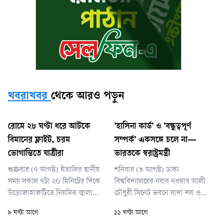
খবরাখবর
থেকে আরও পড়ুন
রোমে ২৮ ঘণ্টা ধরে আটকে
‘হাসিনা কার্ড’ ও ‘বন্ধুত্বপূর্ণ
বিমানের ফ্লাইট, চরম
সম্পর্ক’ একসঙ্গে চলে না—
ভোগান্তিতে যাত্রীরা
ভারতকে স্বরাষ্ট্রমন্ত্রী
শুক্রবার (৭ আগস্ট) ইতালির স্থানীয়
শনিবার (৮ আগস্ট) ঢাকা
সময় সকাল ৭টা ২০ মিনিটের দিকে
বিশ্ববিদ্যালয়ের নবাব নওয়াব আলী
উড়োজাহাজটিতে নিয়মিত জ্বালানি
চৌধুরী সিনেট ভবনে সাদা দল ও
নেওয়ার সময় কারিগরি ত্রুটি ধরা
ইউনিভার্সিটি টিচার্স অ্যাসোসিয়েশন
৯ ঘণ্টা আগে
১১ ঘণ্টা আগে
পড়ে।
অব বাংলাদেশের আয়োজিত এক