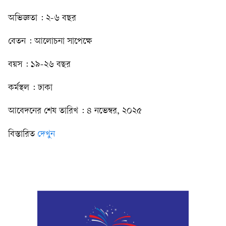
অভিজ্ঞতা : ২-৬ বছর
বেতন : আলোচনা সাপেক্ষে
বয়স : ১৯-২৬ বছর
কর্মস্থল : ঢাকা
আবেদনের শেষ তারিখ : ৪ নভেম্বর, ২০২৫
বিস্তারিত
দেখুন