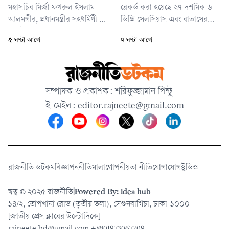
মহাসচিব মির্জা ফখরুল ইসলাম
রেকর্ড করা হয়েছে ২৭ দশমিক ৬
আলমগীর, প্রধানমন্ত্রীর সহধর্মিণী ডা.
ডিগ্রি সেলসিয়াস এবং বাতাসের
জুবাইদা রহমান, ড্যাব সভাপতি
আপেক্ষিক আর্দ্রতা ছিল ৯০ শতাংশ।
৫ ঘণ্টা আগে
৭ ঘণ্টা আগে
অধ্যাপক ডা. হারুন আল রশীদ,
ঢাকায় আজকের সর্বনিম্ন তাপমাত্রা
মহাসচিব ডা. মো. জহিরুল ইসলাম
ছিল ২৭ দশমিক ২ ডিগ্রি
শাকিল প্রমুখ উপস্থিত ছিলেন।
সেলসিয়াস। এর আগে শুক্রবার
ঢাকার সর্বোচ্চ তাপমাত্রা রেকর্ড করা
সম্পাদক ও প্রকাশক: শরিফুজ্জামান পিন্টু
হয়েছিল ৩২ দশমিক ২ ডিগ্রি
ই-মেইল:
editor.rajneete@gmail.com
সেলসিয়াস। গত ২৪ ঘণ্টায়
রাজধানীতে
রাজনীতি ডটকম
বিজ্ঞাপন
নীতিমালা
গোপনীয়তা নীতি
যোগাযোগ
স্টুডিও
স্বত্ব © ২০২৫ রাজনীতি
|
Powered By: idea hub
১৪/২, তোপখানা রোড (তৃতীয় তলা), সেগুনবাগিচা, ঢাকা-১০০০
[জাতীয় প্রেস ক্লাবের উল্টোদিকে]