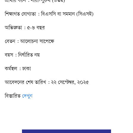
প্রার্থীর ধরন : নারী-পুরুষ (উভয়)
শিক্ষাগত যোগ্যতা : বিএসসি বা সমমান (সিএসই)
অভিজ্ঞতা : ৫-৮ বছর
বেতন : আলোচনা সাপেক্ষে
বয়স : নির্ধারিত নয়
কর্মস্থল : ঢাকা
আবেদনের শেষ তারিখ : ২২ সেপ্টেম্বর, ২০২৫
বিস্তারিত
দেখুন