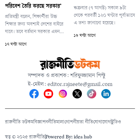
তথ্যের ভিত্তিতে এবং পাবলিক
পরিবেশ তৈরি করছে সরকার’
শুক্রবার (৭ আগস্ট) সকাল ৯টা
প্রসিকিউশনের অনুমতি নিয়ে আইনশ
থেকে পরবর্তী ১২০ ঘণ্টার পূর্বাভাসে
প্রতিমন্ত্রী বলেন, শিক্ষার্থীরা উচ্চ
এ তথ্য জানানো হয়েছে।
শিক্ষার জন্য অবশ্যই দেশের বাইরে
যাবে। তবে বর্তমান সরকার এমন
১৮ ঘণ্টা আগে
একটি পরিবেশ তৈরির চেষ্টা করছে
১৭ ঘণ্টা আগে
যেখানে দেশের শিক্ষার্থীরা আবার
দেশেই ফিরে আসবেন।
সম্পাদক ও প্রকাশক: শরিফুজ্জামান পিন্টু
ই-মেইল:
editor.rajneete@gmail.com
রাজনীতি ডটকম
বিজ্ঞাপন
নীতিমালা
গোপনীয়তা নীতি
যোগাযোগ
স্টুডিও
স্বত্ব © ২০২৫ রাজনীতি
|
Powered By: idea hub