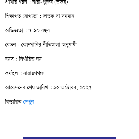
প্রার্থীর ধরন : নারী-পুরুষ (উভয়)
শিক্ষাগত যোগ্যতা : স্নাতক বা সমমান
অভিজ্ঞতা : ৮-১০ বছর
বেতন : কোম্পানির নীতিমালা অনুযায়ী
বয়স : নির্ধারিত নয়
কর্মস্থল : নারায়ণগঞ্জ
আবেদনের শেষ তারিখ : ১২ অক্টোবর, ২০২৫
বিস্তারিত
দেখুন