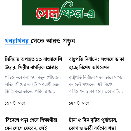
খবরাখবর
থেকে আরও পড়ুন
লিবিয়ায় অপহৃত ১৩ বাংলাদেশি
রাষ্ট্রপতি নির্বাচন: সংসদে ডাকা
উদ্ধার, সিরীয় নাগরিক গ্রেপ্তার
হচ্ছে বিশেষ অধিবেশন
প্রতিবেদনে বলা হয়, নতুন পৌঁছানো
রাষ্ট্রপতি নির্বাচন সফলভাবে সম্পন্ন
অভিবাসীদের একটি অপরাধী চক্র
করতেই সংসদের এই বিশেষ
জিম্মি করে তাদের পরিবার ও
অধিবেশন ডাকা হবে। তবে এটি
স্বজনদের কাছ থেকে মোটা অঙ্কের
নির্দিষ্ট কোন তারিখে আহ্বান করা
১৫ ঘণ্টা আগে
১৭ ঘণ্টা আগে
মুক্তিপণ দাবি করছে—এমন তথ্য
হবে, সে বিষয়ে তিনি এখনো চূড়ান্ত
পায় ইস্ট ত্রিপোলি মাইগ্র্যান্ট
কিছু জানাননি।
ডিটেনশন সেন্টারের তদন্ত ও গ্রেপ্তার
‘বিদেশে পড়া শেষে শিক্ষার্থীরা
টানা ৫ দিন বৃষ্টির পূর্বাভাস,
ইউনিট। অনুসন্ধানের পর নিশ্চিত
যেন দেশে ফেরেন, সেই
কোথাও ভারী বর্ষণের শঙ্কা