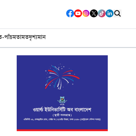
ত-পাঁচ
মতামত
দৃশ্যমান