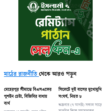
মাঠের রাজনীতি
থেকে আরও পড়ুন
মেহেরপুর সীমান্তে বিএসএফের
সিলেটে দুই বাসের মুখোমুখি
পুশইন চেষ্টা, বিজিবির বাধায়
সংঘর্ষ, নিহত ৮
ব্যর্থ
শুক্রবার (৭ আগস্ট) সকাল সাড়ে