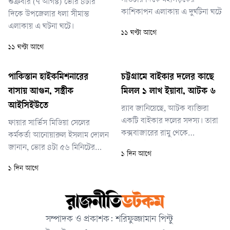
সাতটার দিকে মহাসড়কের
শুক্রবার (৭ আগস্ট) ভোর ৪টার
কাশিকাপন এলাকায় এ দুর্ঘটনা ঘটে
দিকে উপজেলার ধলা সীমান্ত
এলাকায় এ ঘটনা ঘটে।
১১ ঘণ্টা আগে
১১ ঘণ্টা আগে
পাকিস্তান হাইকমিশনারের
চট্টগ্রামে বাইকার দলের কাছে
বাসায় আগুন, সস্ত্রীক
মিলল ১ লাখ ইয়াবা, আটক ৬
আইসিইউতে
র‌্যাব জানিয়েছে, আটক ব্যক্তিরা
একটি বাইকার দলের সদস্য। তারা
ফায়ার সার্ভিস মিডিয়া সেলের
কক্সবাজারের রামু থেকে
কর্মকর্তা আনোয়ারুল ইসলাম দোলন
মোটরসাইকেলে করে ইয়াবা নিয়ে
জানান, ভোর ৪টা ৫৬ মিনিটের
১ দিন আগে
চট্টগ্রামে আসছিলেন। বাইক
দিকে আগুন লাগার খবর পায়
১ দিন আগে
চালানোর আড়ালে দীর্ঘদিন ধরে
ফায়ার সার্ভিস। দ্রুত দুটি ইউনিট
তারা নিয়মিত ইয়াবা পাচার করে
ঘটনাস্থলে পৌঁছে ৫টা ১০ মিনিটে
আসছিলেন।
আগুন নিয়ন্ত্রণে আনে। আগুন
পুরোপুরি নেভানো সম্ভব হয় ৫টা
সম্পাদক ও প্রকাশক: শরিফুজ্জামান পিন্টু
২০ মিনিটে।