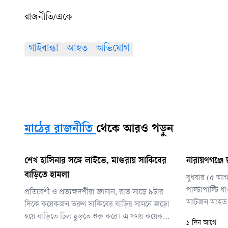
রাজনীতি/একে
গাইবান্ধা
আহত
অভিযোগ
মাঠের রাজনীতি
থেকে আরও পড়ুন
শেখ হাসিনার সঙ্গে লাইভে, মাগুরায় সাকিবের
নারায়ণগঞ্জে
বাড়িতে হামলা
বুধবার (৫ আগস
পাল্টাপাল্টি ধ
প্রতিবেশী ও প্রত্যক্ষদর্শীরা জানান, রাত সাড়ে ৯টার
আটজন আহত 
দিকে কয়েকজন তরুণ সাকিবের বাড়ির সামনে জড়ো
হয়ে বাড়িতে ঢিল ছুড়তে শুরু করে। এ সময় কয়েকটি
১ দিন আগে