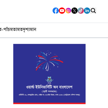
ত-পাঁচ
মতামত
দৃশ্যমান