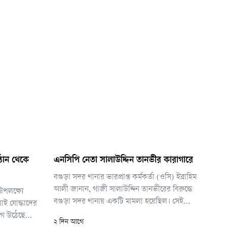
্ঠান থেকে
এনসিপি নেতা সালাউদ্দিন তানভীর কারাগারে
বগুড়া সদর থানার ভারপ্রাপ্ত কর্মকর্তা (ওসি) ইব্রাহিম
আলী জানান, গাজী সালাউদ্দিন তানভীরের বিরুদ্ধে
পলক্ষ্যে
বগুড়া সদর থানায় একটি মামলা হয়েছিল। সেই
ুলাই যোদ্ধাদের
মামলার পরিপ্রেক্ষিতেই তাকে ঢাকা থেকে গ্রেপ্তার করা
োগ উঠেছে
২ দিন আগে
হয়।