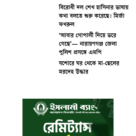
বিরোধী দল শেখ হাসিনার ভাষায়
কথা বলতে শুরু করেছে: মির্জা
ফখরুল
‘আবার গোপালী দিয়ে ভরে
গেছে’— নারায়ণগঞ্জ জেলা
পুলিশ প্রসঙ্গে এমপি
যশোরে ঘর থেকে মা-ছেলের
মরদেহ উদ্ধার