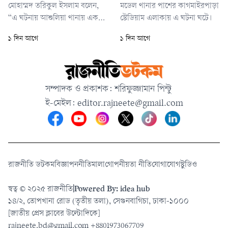
মোহাম্মদ তরিকুল ইসলাম বলেন,
মডেল থানার পাশের কাগমাইরপাড়া
“এ ঘটনায় আশুলিয়া থানায় একটি
স্টেডিয়াম এলাকায় এ ঘটনা ঘটে।
সাধারণ ডায়েরি করা হয়েছে।
১ দিন আগে
১ দিন আগে
বিষয়টি নিয়ে আমরা কাজ করছি
এবং সিসিটিভি ফুটেজ পর্যবেক্ষণ
করছি।”
সম্পাদক ও প্রকাশক: শরিফুজ্জামান পিন্টু
ই-মেইল:
editor.rajneete@gmail.com
রাজনীতি ডটকম
বিজ্ঞাপন
নীতিমালা
গোপনীয়তা নীতি
যোগাযোগ
স্টুডিও
স্বত্ব © ২০২৫ রাজনীতি
|
Powered By: idea hub
১৪/২, তোপখানা রোড (তৃতীয় তলা), সেগুনবাগিচা, ঢাকা-১০০০
[জাতীয় প্রেস ক্লাবের উল্টোদিকে]
rajneete.bd@gmail.com
+8801973067709