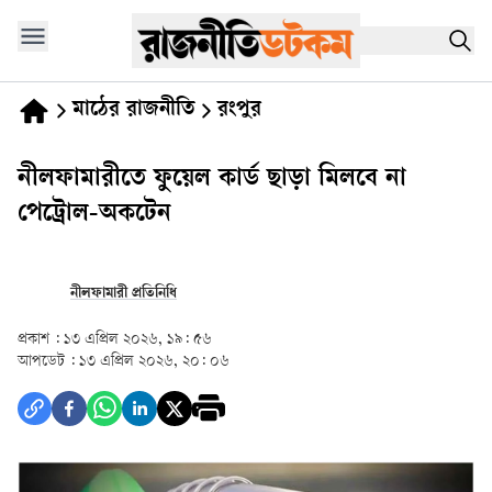
মাঠের রাজনীতি
রংপুর
নীলফামারীতে ফুয়েল কার্ড ছাড়া মিলবে না
পেট্রোল-অকটেন
নীলফামারী প্রতিনিধি
প্রকাশ :
১৩ এপ্রিল ২০২৬, ১৯: ৫৬
আপডেট :
১৩ এপ্রিল ২০২৬, ২০: ০৬