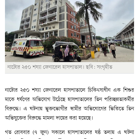
নাটোর ২৫০ শয্যা জেনারেল হাসপাতাল। ছবি: সংগৃহীত
নাটোর ২৫০ শয্যা জেনারেল হাসপাতালে চিকিৎসাধীন এক শিশুর
মাকে ধর্ষণের অভিযোগ উঠেছে হাসপাতালের তিন পরিচ্ছন্নতাকর্মীর
বিরুদ্ধে। এ ঘটনায় ভুক্তভোগীর স্বামীর অভিযোগের ভিত্তিতে তিন
অভিযুক্তের বিরুদ্ধে মামলা দায়ের করা হয়েছে।
গত রোববার (৭ জুন) সকালে হাসপাতালের ষষ্ঠ তলায় এ ঘটনা