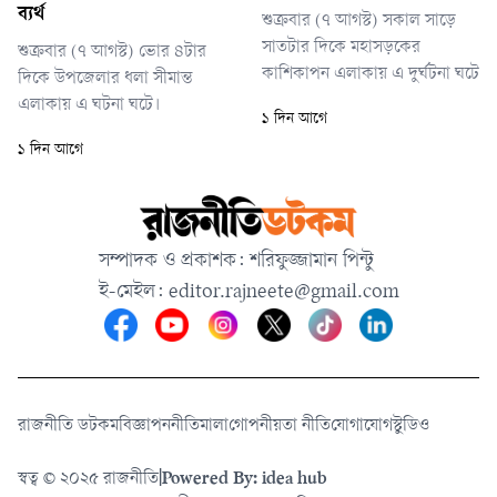
চিকিৎসকরা। পরে চিকিৎসাধীন
ব্যর্থ
শুক্রবার (৭ আগস্ট) সকাল সাড়ে
অবস্থায় মৃত্যু হয়েছে আরও
সাতটার দিকে মহাসড়কের
শুক্রবার (৭ আগস্ট) ভোর ৪টার
একজনের।
কাশিকাপন এলাকায় এ দুর্ঘটনা ঘটে
দিকে উপজেলার ধলা সীমান্ত
এলাকায় এ ঘটনা ঘটে।
১ দিন আগে
১ দিন আগে
সম্পাদক ও প্রকাশক: শরিফুজ্জামান পিন্টু
ই-মেইল:
editor.rajneete@gmail.com
রাজনীতি ডটকম
বিজ্ঞাপন
নীতিমালা
গোপনীয়তা নীতি
যোগাযোগ
স্টুডিও
স্বত্ব © ২০২৫ রাজনীতি
|
Powered By: idea hub