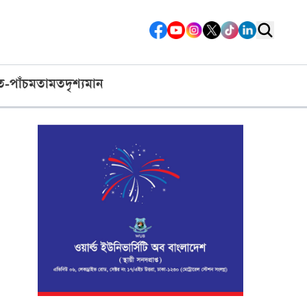
ত-পাঁচ
মতামত
দৃশ্যমান