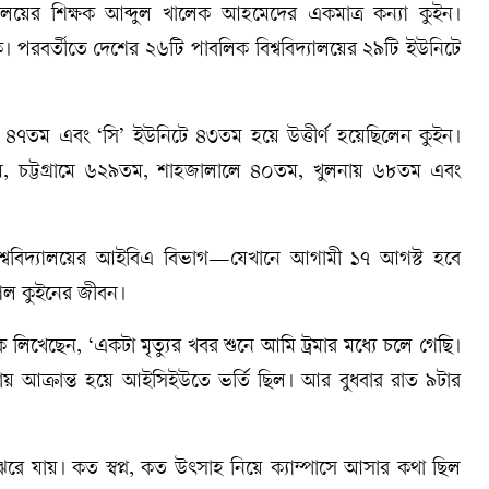
ালয়ের শিক্ষক আব্দুল খালেক আহমেদের একমাত্র কন্যা কুইন।
রবর্তীতে দেশের ২৬টি পাবলিক বিশ্ববিদ্যালয়ের ২৯টি ইউনিটে
ে ৪৭তম এবং ‘সি’ ইউনিটে ৪৩তম হয়ে উত্তীর্ণ হয়েছিলেন কুইন।
তম, চট্টগ্রামে ৬২৯তম, শাহজালালে ৪০তম, খুলনায় ৬৮তম এবং
বিশ্ববিদ্যালয়ের আইবিএ বিভাগ—যেখানে আগামী ১৭ আগস্ট হবে
ে গেল কুইনের জীবন।
কে লিখেছেন, ‘একটা মৃত্যুর খবর শুনে আমি ট্রমার মধ্যে চলে গেছি।
জমায় আক্রান্ত হয়ে আইসিইউতে ভর্তি ছিল। আর বুধবার রাত ৯টার
ে যায়। কত স্বপ্ন, কত উৎসাহ নিয়ে ক্যাম্পাসে আসার কথা ছিল