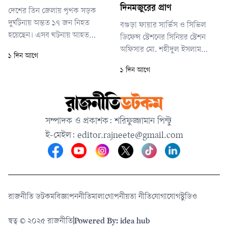
ইদ্রিস আলীর ছেলে।
কার্যক্রম বন্ধ করে দিয়েছে।
দিনমজুরের প্রাণ
দেশের তিন জেলায় পৃথক সড়ক
দুর্ঘটনায় অন্তত ১৭ জন নিহত
বগুড়া ফায়ার সার্ভিস ও সিভিল
হয়েছেন। এসব ঘটনায় আহত
ডিফেন্স স্টেশনের সিনিয়র স্টেশন
হয়েছেন আরও অন্তত ৩০ জন।
অফিসার মো. শহীদুল ইসলাম
১ দিন আগে
শুক্রবার (৭ আগস্ট) সকালে সিলেট
জানিয়েছেন, বাসচাপায়
১ দিন আগে
ও বগুড়ায় দু’টি বড় দুর্ঘটনার
দুর্ঘটনাস্থলেই তিনজন প্রাণ
পাশাপাশি আগের রাতে ঝিনাইদহে
হারিয়েছেন। আহত অবস্থায়
ট্রাকের মুখোমুখি সংঘর্ষে এক
হাসপাতালে নিয়ে যাওয়ার পরপরই
চালকের মৃত্যু হয়।
তিনজনকে মৃত ঘোষণা করেন
সম্পাদক ও প্রকাশক: শরিফুজ্জামান পিন্টু
চিকিৎসকরা। পরে চিকিৎসাধীন
ই-মেইল:
editor.rajneete@gmail.com
অবস্থায় মৃত্যু হয়েছে আরও
একজনের।
রাজনীতি ডটকম
বিজ্ঞাপন
নীতিমালা
গোপনীয়তা নীতি
যোগাযোগ
স্টুডিও
স্বত্ব © ২০২৫ রাজনীতি
|
Powered By: idea hub