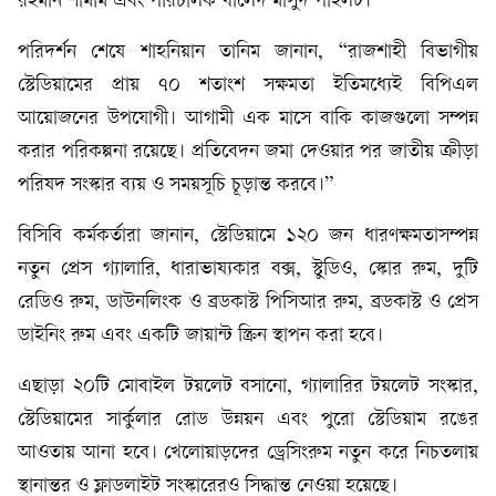
রহমান শামীম এবং পরিচালক খালেদ মাসুদ পাইলট।
পরিদর্শন শেষে শাহনিয়ান তানিম জানান, “রাজশাহী বিভাগীয়
স্টেডিয়ামের প্রায় ৭০ শতাংশ সক্ষমতা ইতিমধ্যেই বিপিএল
আয়োজনের উপযোগী। আগামী এক মাসে বাকি কাজগুলো সম্পন্ন
করার পরিকল্পনা রয়েছে। প্রতিবেদন জমা দেওয়ার পর জাতীয় ক্রীড়া
পরিষদ সংস্কার ব্যয় ও সময়সূচি চূড়ান্ত করবে।”
বিসিবি কর্মকর্তারা জানান, স্টেডিয়ামে ১২০ জন ধারণক্ষমতাসম্পন্ন
নতুন প্রেস গ্যালারি, ধারাভাষ্যকার বক্স, স্টুডিও, স্কোর রুম, দুটি
রেডিও রুম, ডাউনলিংক ও ব্রডকাস্ট পিসিআর রুম, ব্রডকাস্ট ও প্রেস
ডাইনিং রুম এবং একটি জায়ান্ট স্ক্রিন স্থাপন করা হবে।
এছাড়া ২০টি মোবাইল টয়লেট বসানো, গ্যালারির টয়লেট সংস্কার,
স্টেডিয়ামের সার্কুলার রোড উন্নয়ন এবং পুরো স্টেডিয়াম রঙের
আওতায় আনা হবে। খেলোয়াড়দের ড্রেসিংরুম নতুন করে নিচতলায়
স্থানান্তর ও ফ্লাডলাইট সংস্কারেরও সিদ্ধান্ত নেওয়া হয়েছে।