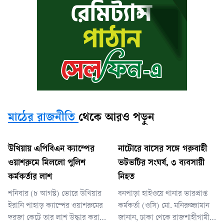
মাঠের রাজনীতি
থেকে আরও পড়ুন
উখিয়ায় এপিবিএন ক্যাম্পের
নাটোরে বাসের সঙ্গে গরুবাহী
ওয়াশরুমে মিললো পুলিশ
ভটভটির সংঘর্ষ, ৩ ব্যবসায়ী
কর্মকর্তার লাশ
নিহত
শনিবার (৮ আগস্ট) ভোরে উখিয়ার
বনপাড়া হাইওয়ে থানার ভারপ্রাপ্ত
ইরানি পাহাড় ক্যাম্পের ওয়াশরুমের
কর্মকর্তা (ওসি) মো. মনিরুজ্জামান
দরজা কেটে তার লাশ উদ্ধার করা
জানান, ঢাকা থেকে রাজশাহীগামী