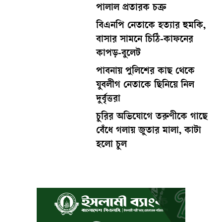
পালাল প্রতারক চক্র
বিএনপি নেতাকে হত্যার হুমকি,
বাসার সামনে চিঠি-কাফনের
কাপড়-বুলেট
পাবনায় পুলিশের কাছ থেকে
যুবলীগ নেতাকে ছিনিয়ে নিল
দুর্বৃত্তরা
চুরির অভিযোগে তরুণীকে গাছে
বেঁধে গলায় জুতার মালা, কাটা
হলো চুল