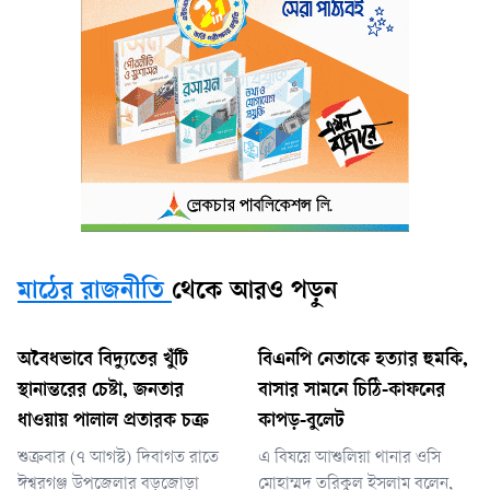
মাঠের রাজনীতি
থেকে আরও পড়ুন
অবৈধভাবে বিদ্যুতের খুঁটি
বিএনপি নেতাকে হত্যার হুমকি,
স্থানান্তরের চেষ্টা, জনতার
বাসার সামনে চিঠি-কাফনের
ধাওয়ায় পালাল প্রতারক চক্র
কাপড়-বুলেট
শুক্রবার (৭ আগস্ট) দিবাগত রাতে
এ বিষয়ে আশুলিয়া থানার ওসি
ঈশ্বরগঞ্জ উপজেলার বড়জোড়া
মোহাম্মদ তরিকুল ইসলাম বলেন,