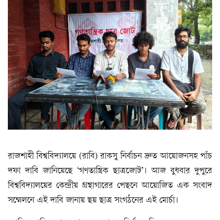
রাজশাহী বিশ্ববিদ্যালয়ে (রাবি) রাকসু নির্বাচন দ্রুত আয়োজনসহ পাঁচ
দফা দাবি জানিয়েছে ‘গণতান্ত্রিক ছাত্রজোট’। আজ বুধবার দুপুরে
বিশ্ববিদ্যালয়ের কেন্দ্রীয় গ্রন্থাগারের পেছনে আয়োজিত এক সংবাদ
সম্মেলনে এই দাবি জানায় ছয় ছাত্র সংগঠনের এই মোর্চা।