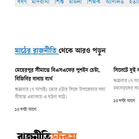
ধর্ষণ
মাদরাসা
শিশু
মামলা
শিক্ষক
আদালত
হত্য
মাঠের রাজনীতি
থেকে আরও পড়ুন
মেহেরপুর সীমান্তে বিএসএফের পুশইন চেষ্টা,
সিলেটে দুই ব
বিজিবির বাধায় ব্যর্থ
শুক্রবার (৭ 
মহাসড়কের কাশ
শুক্রবার (৭ আগস্ট) ভোর ৪টার দিকে উপজেলার ধলা
সীমান্ত এলাকায় এ ঘটনা ঘটে।
১৪ ঘণ্টা আগে
১৪ ঘণ্টা আগে