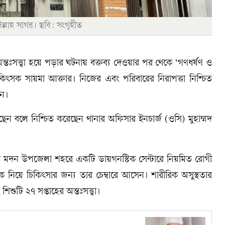
ল্লাহ সাগর। ছবি: সংগৃহীত
তঃসত্ত্বা হয়ে পড়ার ঘটনায় বক্তব্য দেওয়ার পর থেকে ‘গণধর্ষণ ও
া চিকিৎসক সায়মা আক্তার। নিজের এবং পরিবারের নিরাপত্তা নিশ্চিত
েন।
েন বলে নিশ্চিত করেছেন থানার অফিসার ইনচার্জ (ওসি) মুহাম্মদ
বার মদন উপজেলা শহরে একটি ডায়গনস্টিক সেন্টারে নিয়মিত রোগী
নিয়ে চিকিৎসার জন্য তার চেম্বারে আসেন। শারীরিক অসুস্থতার
শুটি ২৭ সপ্তাহের অন্তঃসত্ত্বা।