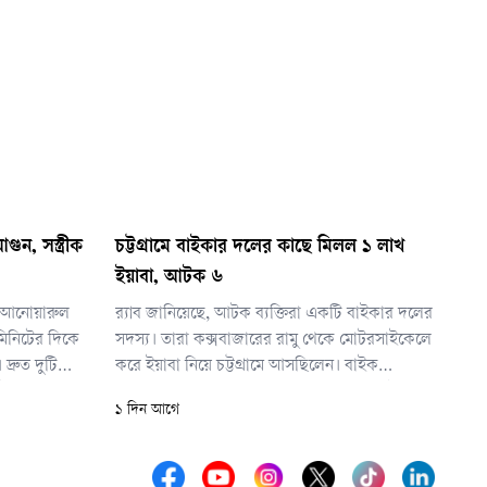
ুন, সস্ত্রীক
চট্টগ্রামে বাইকার দলের কাছে মিলল ১ লাখ
ইয়াবা, আটক ৬
তা আনোয়ারুল
র‌্যাব জানিয়েছে, আটক ব্যক্তিরা একটি বাইকার দলের
িনিটের দিকে
সদস্য। তারা কক্সবাজারের রামু থেকে মোটরসাইকেলে
্রুত দুটি
করে ইয়াবা নিয়ে চট্টগ্রামে আসছিলেন। বাইক
িটে আগুন
চালানোর আড়ালে দীর্ঘদিন ধরে তারা নিয়মিত ইয়াবা
১ দিন আগে
ো সম্ভব হয়
পাচার করে আসছিলেন।