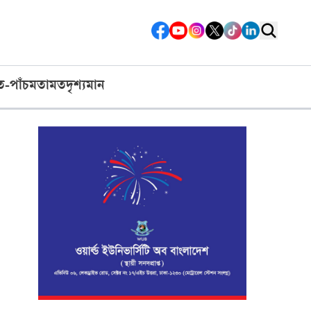
ত-পাঁচ
মতামত
দৃশ্যমান