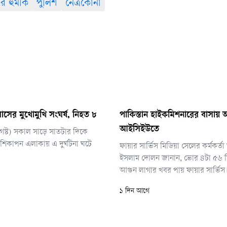
ার হুমকি
পুলিশ
নেত্রকোনা
াসের মুখোমুখি সংঘর্ষ, নিহত ৮
পাকিস্তান হাইকমিশনারের বাসায় আগ
আইসিইউতে
আগস্ট) সকাল সাড়ে সাতটার দিকে
িকাপন এলাকায় এ দুর্ঘটনা ঘটে
ফায়ার সার্ভিস মিডিয়া সেলের কর্মকর্
ইসলাম দোলন জানান, ভোর ৪টা ৫৬ ম
আগুন লাগার খবর পায় ফায়ার সার্ভিস। দ
ইউনিট ঘটনাস্থলে পৌঁছে ৫টা ১০ মিন
১ দিন আগে
নিয়ন্ত্রণে আনে। আগুন পুরোপুরি নেভান
৫টা ২০ মিনিটে।