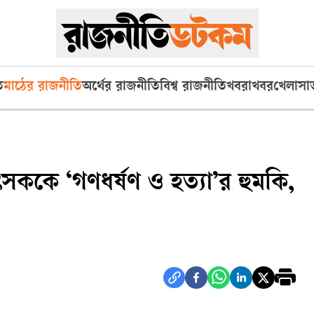
ি
মাঠের রাজনীতি
অর্থের রাজনীতি
বিশ্ব রাজনীতি
খবরাখবর
খেলা
সা
কিৎসককে ‘গণধর্ষণ ও হত্যা’র হুমকি,