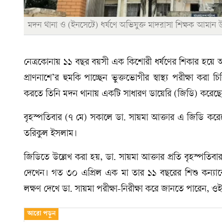
মদন থানা ও (ইনসেটে) ধর্ষণে অভিযুক্ত মাদরাসা শিক্ষক আমান উ
নেত্রকোনায় ১১ বছর বয়সী এক কিশোরী ধর্ষণের শিকার হয়ে অন্
প্রাণনাশে’র হুমকি পাচ্ছেন ভুক্তভোগীর স্বাস্থ্য পরীক্ষা কর
করতে তিনি মদন থানায় একটি সাধারণ ডায়েরি (জিডি) করেছ
বৃহস্পতিবার (৭ মে) সকালে ডা. সায়মা আক্তার এ জিডি করেছ
তরিকুল ইসলাম।
জিডিতে উল্লেখ করা হয়, ডা. সায়মা আক্তার প্রতি বৃহস্পতি
দেখেন। গত ৩০ এপ্রিল এক মা তার ১১ বছরের শিশু কন্যাকে 
লক্ষণ দেখে ডা. সায়মা পরীক্ষা-নিরীক্ষা করে জানতে পারেন, ওই শি