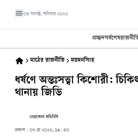
০৮ আগস্ট, শনিবার ২০২৬
প্রচ্ছদ
সর্বশেষ
রাজনীত
মাঠের রাজনীতি
ময়মনসিংহ
ধর্ষণে অন্তঃসত্ত্বা কিশোরী: চি
থানায় জিডি
নেত্রকোনা প্রতিনিধি
প্রকাশ :
০৭ মে ২০২৬, ১৯: ৫০