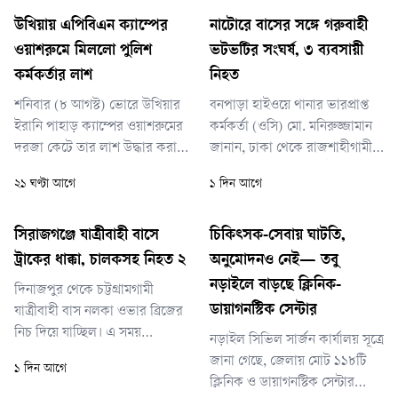
উখিয়ায় এপিবিএন ক্যাম্পের
নাটোরে বাসের সঙ্গে গরুবাহী
ওয়াশরুমে মিললো পুলিশ
ভটভটির সংঘর্ষ, ৩ ব্যবসায়ী
কর্মকর্তার লাশ
নিহত
শনিবার (৮ আগস্ট) ভোরে উখিয়ার
বনপাড়া হাইওয়ে থানার ভারপ্রাপ্ত
ইরানি পাহাড় ক্যাম্পের ওয়াশরুমের
কর্মকর্তা (ওসি) মো. মনিরুজ্জামান
দরজা কেটে তার লাশ উদ্ধার করা
জানান, ঢাকা থেকে রাজশাহীগামী
হয়।
একটি বাসের সঙ্গে চান্দাইকোনা
২১ ঘণ্টা আগে
১ দিন আগে
গরুর হাটে যাওয়ার পথে গরুবাহী
ভটভটির মুখোমুখি সংঘর্ষ হয়। এতে
ঘটনাস্থলেই আব্দুর রহমানের মৃত্যু
সিরাজগঞ্জে যাত্রীবাহী বাসে
চিকিৎসক-সেবায় ঘাটতি,
হয়।
ট্রাকের ধাক্কা, চালকসহ নিহত ২
অনুমোদনও নেই— তবু
নড়াইলে বাড়ছে ক্লিনিক-
দিনাজপুর থেকে চট্টগ্রামগামী
ডায়াগনস্টিক সেন্টার
যাত্রীবাহী বাস নলকা ওভার ব্রিজের
নিচ দিয়ে যাচ্ছিল। এ সময়
নড়াইল সিভিল সার্জন কার্যালয় সূত্রে
সিরাজগঞ্জ শহর থেকে আসা
জানা গেছে, জেলায় মোট ১১৮টি
১ দিন আগে
পণ্যবাহী একটি ট্রাক বাসটিকে
ক্লিনিক ও ডায়াগনস্টিক সেন্টার
ধাক্কা দেয়। এতে ঘটনাস্থলেই