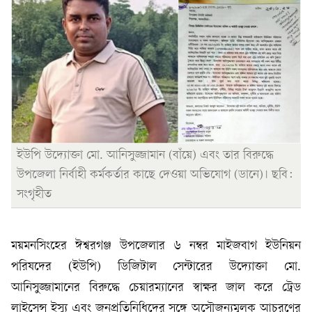
ইউপি উদ্যোক্তা মো. আনিসুজ্জামান (বাঁয়ে) এবং তার বিরুদ্ধে
উপজেলা নির্বাহী কর্মকর্তার কাছে দেওয়া অভিযোগ (ডানে)। ছবি:
সংগৃহীত
ময়মনসিংহের ঈশ্বরগঞ্জ উপজেলার ৬ নম্বর মাইজবাগ ইউনিয়ন
পরিষদের (ইউপি) ডিজিটাল সেন্টারের উদ্যোক্তা মো.
আনিসুজ্জামানের বিরুদ্ধে চেয়ারম্যানের স্বাক্ষর জাল করে ট্রেড
লাইসেন্স ইস্যু এবং জনপ্রতিনিধিদের সঙ্গে অসৌজন্যমূলক আচরণের