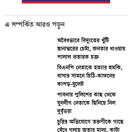
এ সম্পর্কিত আরও পড়ুন
অবৈধভাবে বিদ্যুতের খুঁটি
স্থানান্তরের চেষ্টা, জনতার ধাওয়ায়
পালাল প্রতারক চক্র
বিএনপি নেতাকে হত্যার হুমকি,
বাসার সামনে চিঠি-কাফনের
কাপড়-বুলেট
পাবনায় পুলিশের কাছ থেকে
যুবলীগ নেতাকে ছিনিয়ে নিল
দুর্বৃত্তরা
চুরির অভিযোগে তরুণীকে গাছে
বেঁধে গলায় জুতার মালা, কাটা