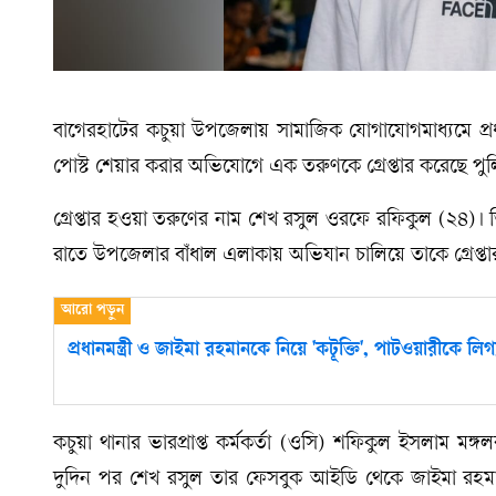
বাগেরহাটের কচুয়া উপজেলায় সামাজিক যোগাযোগমাধ্যমে প্রধ
পোস্ট শেয়ার করার অভিযোগে এক তরুণকে গ্রেপ্তার করেছে পু
গ্রেপ্তার হওয়া তরুণের নাম শেখ রসুল ওরফে রফিকুল (২৪)।
রাতে উপজেলার বাঁধাল এলাকায় অভিযান চালিয়ে তাকে গ্রেপ্ত
প্রধানমন্ত্রী ও জাইমা রহমানকে নিয়ে 'কটূক্তি', পাটওয়ারীকে লি
কচুয়া থানার ভারপ্রাপ্ত কর্মকর্তা (ওসি) শফিকুল ইসলাম মঙ
দুদিন পর শেখ রসুল তার ফেসবুক আইডি থেকে জাইমা রহম