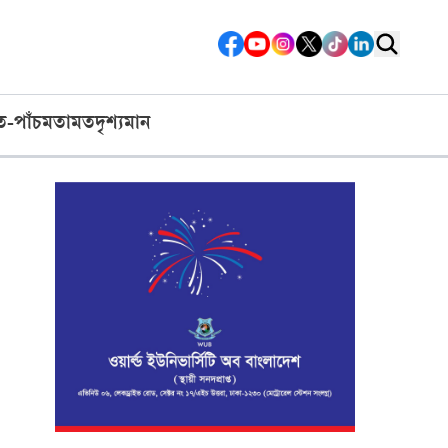
ত-পাঁচ
মতামত
দৃশ্যমান