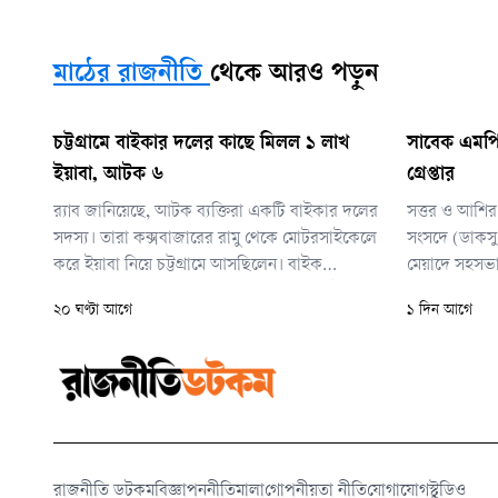
মাঠের রাজনীতি
থেকে আরও পড়ুন
চট্টগ্রামে বাইকার দলের কাছে মিলল ১ লাখ
সাবেক এমপি
ইয়াবা, আটক ৬
গ্রেপ্তার
র‌্যাব জানিয়েছে, আটক ব্যক্তিরা একটি বাইকার দলের
সত্তর ও আশির দ
সদস্য। তারা কক্সবাজারের রামু থেকে মোটরসাইকেলে
সংসদে (ডাকসু
করে ইয়াবা নিয়ে চট্টগ্রামে আসছিলেন। বাইক
মেয়াদে সহসভা
চালানোর আড়ালে দীর্ঘদিন ধরে তারা নিয়মিত ইয়াবা
করেছেন আখতার
২০ ঘণ্টা আগে
১ দিন আগে
পাচার করে আসছিলেন।
মুহাম্মদ এরশা
নেতৃত্বস্থানীয় 
রাজনীতি ডটকম
বিজ্ঞাপন
নীতিমালা
গোপনীয়তা নীতি
যোগাযোগ
স্টুডিও