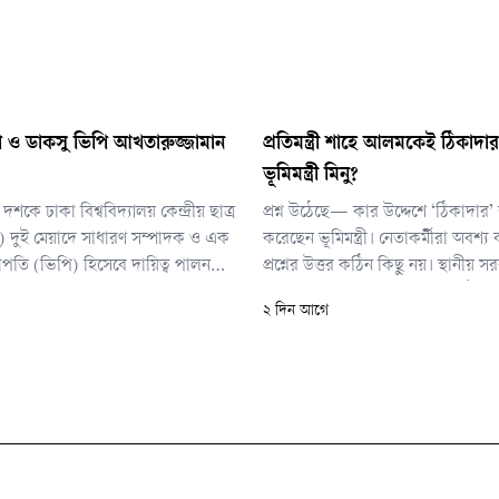
 ও ডাকসু ভিপি আখতারুজ্জামান
প্রতিমন্ত্রী শাহে আলমকেই ঠিকাদ
ভূমিমন্ত্রী মিনু?
শকে ঢাকা বিশ্ববিদ্যালয় কেন্দ্রীয় ছাত্র
প্রশ্ন উঠেছে— কার উদ্দেশে ‘ঠিকাদার’ 
) দুই মেয়াদে সাধারণ সম্পাদক ও এক
করেছেন ভূমিমন্ত্রী। নেতাকর্মীরা অবশ্
পতি (ভিপি) হিসেবে দায়িত্ব পালন
প্রশ্নের উত্তর কঠিন কিছু নয়। স্থানীয় সরকা
ুজ্জামান। সামরিক শাসক হুসেইন
মীর শাহে আলমকে লক্ষ্য করেই ‘ঠিকাদা
২ দিন আগে
দের পতনে স্বৈরাচারবিরোধী আন্দোলনে
ব্যবহার করেছেন ভূমিমন্ত্রী। কারণ প্রতি
ছিলেন তিনি।
কার্যালয় রাজশাহী থেকে বগুড়ায় স্থানা