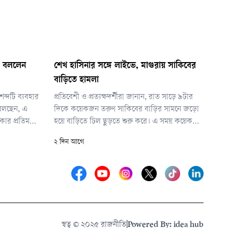
ার বললেন
শেখ হাসিনার সঙ্গে লাইভে, মাগুরায় সাকিবের
বাড়িতে হামলা
শব্দটি ব্যবহার
প্রতিবেশী ও প্রত্যক্ষদর্শীরা জানান, রাত সাড়ে ৯টার
য বলছেন, এ
দিকে কয়েকজন তরুণ সাকিবের বাড়ির সামনে জড়ো
র প্রতিমন্ত্রী
হয়ে বাড়িতে ঢিল ছুড়তে শুরু করে। এ সময় কয়েকটি
র’ শব্দটি
বোমার শব্দ পাওয়া যায়। বাড়ির গেটে পেট্রল ঢেলে
২ দিন আগে
মন্ত্রীই নেসকোর
আগুন দেওয়ার ঘটনাও ঘটে। তরুণরা বাড়ির গেট
ন্তরের কথা বল
ভেঙে ভেতরে ঢোকার চেষ্টা করেও ব্যর্থ হয়। তবে
ঢিলে বাড়ির কয়েকটি জানালা ভেঙে গেছে।
স্বত্ব © ২০২৫ রাজনীতি
|
Powered By: idea hub