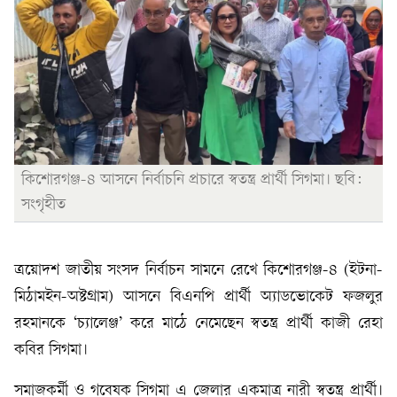
কিশোরগঞ্জ-৪ আসনে নির্বাচনি প্রচারে স্বতন্ত্র প্রার্থী সিগমা। ছবি:
সংগৃহীত
ত্রয়োদশ জাতীয় সংসদ নির্বাচন সামনে রেখে কিশোরগঞ্জ-৪ (ইটনা-
মিঠামইন-অষ্টগ্রাম) আসনে বিএনপি প্রার্থী অ্যাডভোকেট ফজলুর
রহমানকে ‘চ্যালেঞ্জ’ করে মাঠে নেমেছেন স্বতন্ত্র প্রার্থী কাজী রেহা
কবির সিগমা।
সমাজকর্মী ও গবেষক সিগমা এ জেলার একমাত্র নারী স্বতন্ত্র প্রার্থী।