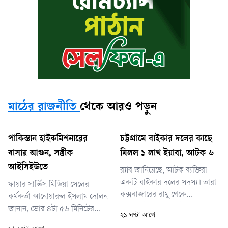
মাঠের রাজনীতি
থেকে আরও পড়ুন
পাকিস্তান হাইকমিশনারের
চট্টগ্রামে বাইকার দলের কাছে
বাসায় আগুন, সস্ত্রীক
মিলল ১ লাখ ইয়াবা, আটক ৬
আইসিইউতে
র‌্যাব জানিয়েছে, আটক ব্যক্তিরা
একটি বাইকার দলের সদস্য। তারা
ফায়ার সার্ভিস মিডিয়া সেলের
কক্সবাজারের রামু থেকে
কর্মকর্তা আনোয়ারুল ইসলাম দোলন
মোটরসাইকেলে করে ইয়াবা নিয়ে
জানান, ভোর ৪টা ৫৬ মিনিটের
২১ ঘণ্টা আগে
চট্টগ্রামে আসছিলেন। বাইক
দিকে আগুন লাগার খবর পায়