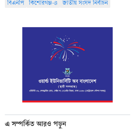
বিএনপি
কিশোরগঞ্জ-৪
জাতীয় সংসদ নির্বাচন
এ সম্পর্কিত আরও পড়ুন