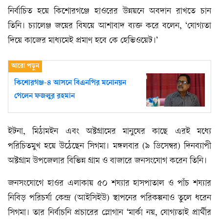
নির্বাচিত হয়ে কিশোরগঞ্জে হাওরের উন্নয়নে অবদান রাখতে চান
তিনি। চ্যালেঞ্জ জয়ের বিষয়ে আশাবাদ ব্যক্ত করে বলেন, ‘যোগ্যতা
দিয়ে কাজের মাধ্যমেই প্রমাণ হবে কে হেভিওয়েট।’
কিশোরগঞ্জ-৪ আসনে বিএনপির মনোনয়ন
পেলেন ফজলুর রহমান
ইটনা, মিঠামইন এবং অষ্টগ্রামের মানুষের কাছে এরই মধ্যে
পরিচিতমুখ হয়ে উঠেছেন সিগমা। মঙ্গলবার (৯ ডিসেম্বর) দিনব্যাপী
অষ্টগ্রাম উপজেলার বিভিন্ন গ্রাম ও বাজারে জনসংযোগ করেন তিনি।
জনসংযোগে হাওর এলাকায় ৫০ শয্যার হাসপাতাল ও পাঁচ শয্যার
নিবিড় পরিচর্যা কেন্দ্র (আইসিইউ) স্থাপনের পরিকল্পনাও তুলে ধরেন
সিগমা। তার নির্বাচনি প্রচারের স্লোগান ‘মার্কা নয়, যোগ্যতাই প্রার্থীর