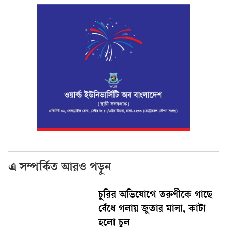
এ সম্পর্কিত আরও পড়ুন
চুরির অভিযোগে তরুণীকে গাছে
বেঁধে গলায় জুতার মালা, কাটা
হলো চুল