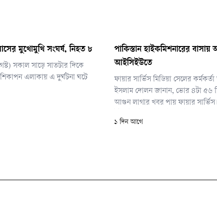
াসের মুখোমুখি সংঘর্ষ, নিহত ৮
পাকিস্তান হাইকমিশনারের বাসায় আগ
আইসিইউতে
আগস্ট) সকাল সাড়ে সাতটার দিকে
িকাপন এলাকায় এ দুর্ঘটনা ঘটে
ফায়ার সার্ভিস মিডিয়া সেলের কর্মকর্
ইসলাম দোলন জানান, ভোর ৪টা ৫৬ ম
আগুন লাগার খবর পায় ফায়ার সার্ভিস। দ
ইউনিট ঘটনাস্থলে পৌঁছে ৫টা ১০ মিন
১ দিন আগে
নিয়ন্ত্রণে আনে। আগুন পুরোপুরি নেভান
৫টা ২০ মিনিটে।