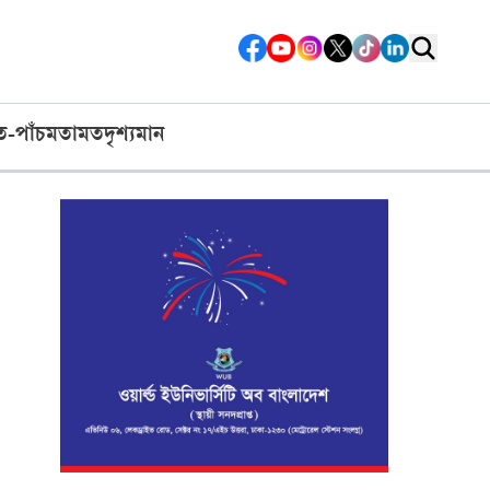
ত-পাঁচ
মতামত
দৃশ্যমান