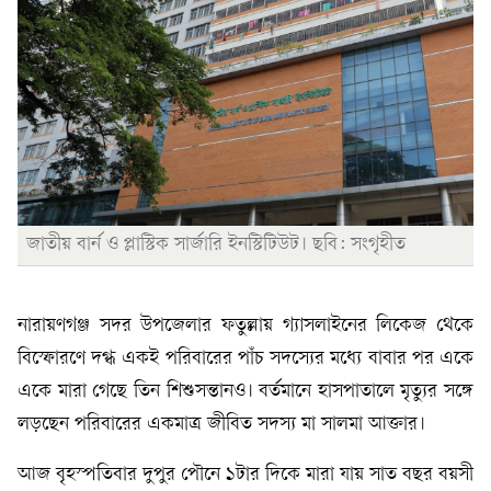
জাতীয় বার্ন ও প্লাস্টিক সার্জারি ইনস্টিটিউট। ছবি: সংগৃহীত
নারায়ণগঞ্জ সদর উপজেলার ফতুল্লায় গ্যাসলাইনের লিকেজ থেকে
বিস্ফোরণে দগ্ধ একই পরিবারের পাঁচ সদস্যের মধ্যে বাবার পর একে
একে মারা গেছে তিন শিশুসন্তানও। বর্তমানে হাসপাতালে মৃত্যুর সঙ্গে
লড়ছেন পরিবারের একমাত্র জীবিত সদস্য মা সালমা আক্তার।
আজ বৃহস্পতিবার দুপুর পৌনে ১টার দিকে মারা যায় সাত বছর বয়সী