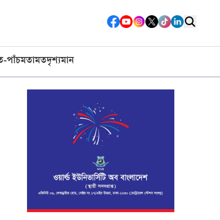
ত-পাঁচ
মতামত
দৃশ্যমান