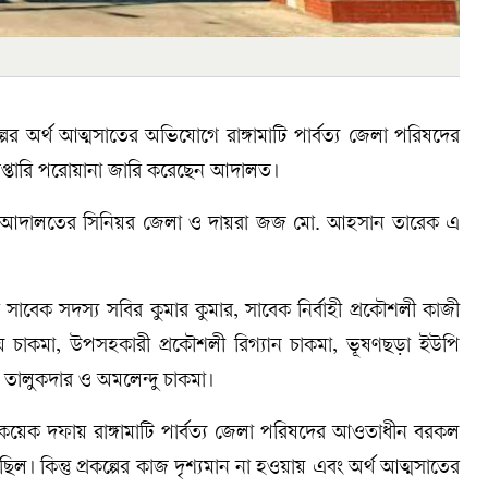
্পের অর্থ আত্মসাতের অভিযোগে রাঙ্গামাটি পার্বত্য জেলা পরিষদের
রেপ্তারি পরোয়ানা জারি করেছেন আদালত।
রা জজ আদালতের সিনিয়র জেলা ও দায়রা জজ মো. আহসান তারেক এ
সাবেক সদস্য সবির কুমার কুমার, সাবেক নির্বাহী প্রকৌশলী কাজী
য় চাকমা, উপসহকারী প্রকৌশলী রিগ্যান চাকমা, ভূষণছড়া ইউপি
ন তালুকদার ও অমলেন্দু চাকমা।
কয়েক দফায় রাঙ্গামাটি পার্বত্য জেলা পরিষদের আওতাধীন বরকল
়েছিল। কিন্তু প্রকল্পের কাজ দৃশ্যমান না হওয়ায় এবং অর্থ আত্মসাতের