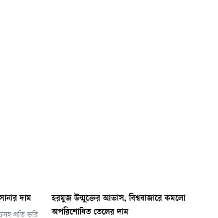
সোনার দাম
হরমুজ উন্মুক্তের আভাস, বিশ্ববাজারে কমলো
অপরিশোধিত তেলের দাম
টসহ প্রতি ভরি