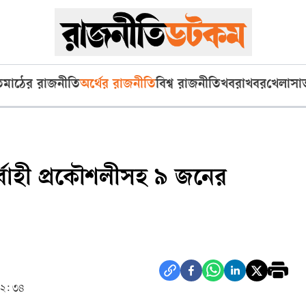
ি
মাঠের রাজনীতি
অর্থের রাজনীতি
বিশ্ব রাজনীতি
খবরাখবর
খেলা
সা
র্বাহী প্রকৌশলীসহ ৯ জনের
১২: ৩৪