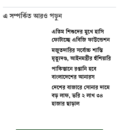
এ সম্পর্কিত আরও পড়ুন
এতিম শিশুদের মুখে হাসি
ফোটাচ্ছে এবিজি ফাউন্ডেশন
মজুতদারির সর্বোচ্চ শাস্তি
মৃত্যুদণ্ড, আইনমন্ত্রীর হুঁশিয়ারি
পাকিস্তানে রপ্তানি হবে
বাংলাদেশের আনারস
দেশের বাজারে সোনার দামে
বড় লাফ, ভরি ২ লাখ ৩৪
হাজার ছাড়াল