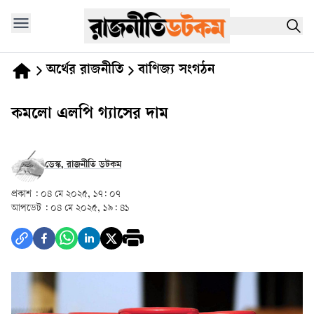
অর্থের রাজনীতি
বাণিজ্য সংগঠন
কমলো এলপি গ্যাসের দাম
ডেস্ক, রাজনীতি ডটকম
প্রকাশ :
০৪ মে ২০২৫, ১৭: ০৭
আপডেট :
০৪ মে ২০২৫, ১৯: ৪১