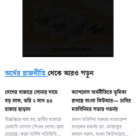
অর্থের রাজনীতি
থেকে আরও পড়ুন
দেশের বাজারে সোনার দামে
ক্যাশলেস অর্থনীতিতে ভূমিকা
বড় লাফ, ভরি ২ লাখ ৩৪
রাখছে বাংলা কিউআর— ঢাবির
হাজার ছাড়াল
মতবিনিময় সভায় গভর্নর
বিজ্ঞপ্তিতে বলা হয়, স্থানীয় বাজারে
প্রধান অতিথির বক্তব্যে বাংলাদেশ
তেজাবি সোনার (পিওর গোল্ড) মূল্য
ব্যাংকের গভর্নর মো. মোস্তাকুর
বেড়েছে। ফলে সার্বিক পরিস্থিতি
রহমান বলেন, বাংলা কিউআরের