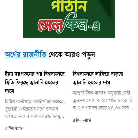
অর্থের রাজনীতি
থেকে আরও পড়ুন
টানা দরপতনের পর বিশ্ববাজারে
বিশ্ববাজারে লাফিয়ে বাড়ছে
স্থিতি ফিরছে জ্বালানি তেলের
জ্বালানি তেলের দাম
দামে
আন্তর্জাতিক মানদণ্ড অনুযায়ী ব্রেন্ট
ক্রুড-এর দাম ব্যারেলপ্রতি ৬২ সেন্ট
ব্রিটিশ বার্তাসংস্থা রয়টার্স জানিয়েছে,
বা ০.৭ শতাংশ বেড়ে ৮৪.৩৯ ডলারে
যুক্তরাষ্ট্র ও ইরানের মধ্যে চলমান
পৌঁছেছে। এর আগে দরপতনের
সংঘাত নিরসন এবং অবরুদ্ধ হরমুজ
৪ দিন আগে
কারণে ব্রেন্ট ক্রুডের দাম তিন
প্রণালিতে জাহাজ চলাচল স্বাভাবিক
৩ দিন আগে
সপ্তাহের মধ্যে সর্বনিম্ন পর্যায়ে নেমে
করতে চলমান কূটনৈতিক প্রচেষ্টার
গিয়েছিল।