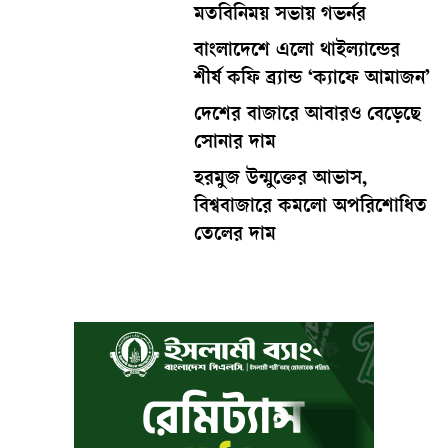
মতবিনিময় সভায় গভর্নর
বাংলাদেশে এলো থাইল্যান্ডের
শীর্ষ কফি ব্র্যান্ড ‘ক্যাফে আমাজন’
দেশের বাজারে আবারও বেড়েছে
সোনার দাম
হরমুজ উন্মুক্তের আভাস,
বিশ্ববাজারে কমলো অপরিশোধিত
তেলের দাম