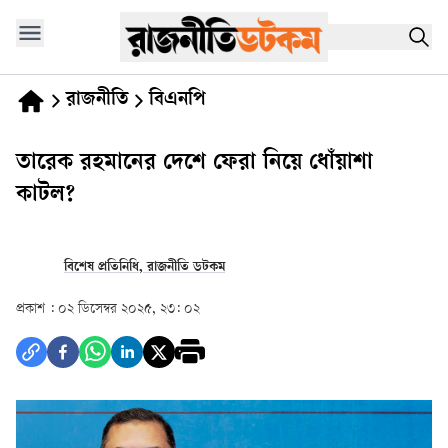
রাজনীতি
বিএনপি
তারেক রহমানের দেশে ফেরা নিয়ে ধোঁয়াশা
কাটল?
বিশেষ প্রতিনিধি, রাজনীতি ডটকম
প্রকাশ :
০২ ডিসেম্বর ২০২৫, ২৩: ০২