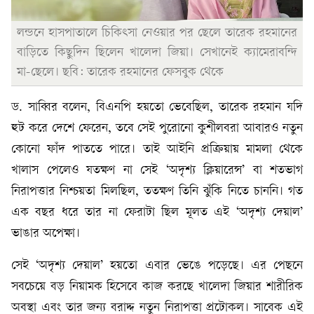
লন্ডনে হাসপাতালে চিকিৎসা নেওয়ার পর ছেলে তারেক রহমানের
বাড়িতে কিছুদিন ছিলেন খালেদা জিয়া। সেখানেই ক্যামেরাবন্দি
মা-ছেলে। ছবি: তারেক রহমানের ফেসবুক থেকে
ড. সাব্বির বলেন, বিএনপি হয়তো ভেবেছিল, তারেক রহমান যদি
হুট করে দেশে ফেরেন, তবে সেই পুরোনো কুশীলবরা আবারও নতুন
কোনো ফাঁদ পাততে পারে। তাই আইনি প্রক্রিয়ায় মামলা থেকে
খালাস পেলেও যতক্ষণ না সেই ‘অদৃশ্য ক্লিয়ারেন্স’ বা শতভাগ
নিরাপত্তার নিশ্চয়তা মিলছিল, ততক্ষণ তিনি ঝুঁকি নিতে চাননি। গত
এক বছর ধরে তার না ফেরাটা ছিল মূলত এই ‘অদৃশ্য দেয়াল’
ভাঙার অপেক্ষা।
সেই ‘অদৃশ্য দেয়াল’ হয়তো এবার ভেঙে পড়েছে। এর পেছনে
সবচেয়ে বড় নিয়ামক হিসেবে কাজ করছে খালেদা জিয়ার শারীরিক
অবস্থা এবং তার জন্য বরাদ্দ নতুন নিরাপত্তা প্রটোকল। সাবেক এই