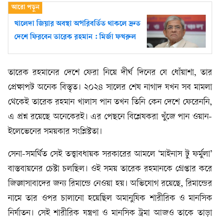
খালেদা জিয়ার অবস্থা অপরিবর্তিত থাকলে দ্রুত
দেশে ফিরবেন তারেক রহমান : মির্জা ফখরুল
তারেক রহমানের দেশে ফেরা নিয়ে দীর্ঘ দিনের যে ধোঁয়াশা, তার
প্রেক্ষাপট অনেক বিস্তৃত। ২০২৪ সালের শেষ নাগাদ যখন সব মামলা
থেকেই তারেক রহমান খালাস পান তখন তিনি কেন দেশে ফেরেননি,
এ প্রশ্ন রয়েছে অনেকেরই। এর পেছনে বিশ্লেষকরা খুঁজে পান ওয়ান-
ইলেভেনের সময়কার সংশ্লিষ্টতা।
সেনা-সমর্থিত সেই তত্ত্বাবধায়ক সরকারের আমলে ‘মাইনাস টু ফর্মুলা’
বাস্তবায়নের চেষ্টা চলছিল। ওই সময় তারেক রহমানকে গ্রেপ্তার করে
জিজ্ঞাসাবাদের জন্য রিমান্ডে নেওয়া হয়। অভিযোগ রয়েছে, রিমান্ডের
নামে তার ওপর চালানো হয়েছিল অমানুষিক শারীরিক ও মানসিক
নির্যাতন। সেই শারীরিক যন্ত্রণা ও মানসিক ট্রমা আজও তাকে তাড়া