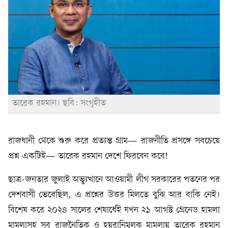
তারেক রহমান। ছবি: সংগৃহীত
রাজধানী থেকে শুরু করে প্রত্যন্ত গ্রাম— রাজনীতি প্রসঙ্গে সবচেয়ে
প্রশ্ন একটিই— তারেক রহমান দেশে ফিরবেন কবে!
ছাত্র-জনতার জুলাই অভ্যুত্থানে আওয়ামী লীগ সরকারের পতনের পর
দেশবাসী ভেবেছিল, এ প্রশ্নের উত্তর মিলতে বুঝি আর বাকি নেই।
বিশেষ করে ২০২৪ সালের শেষার্ধেই যখন ২১ আগস্ট গ্রেনেড হামলা
মামলাসহ সব রাজনৈতিক ও হয়রানিমূলক মামলায় তারেক রহমান