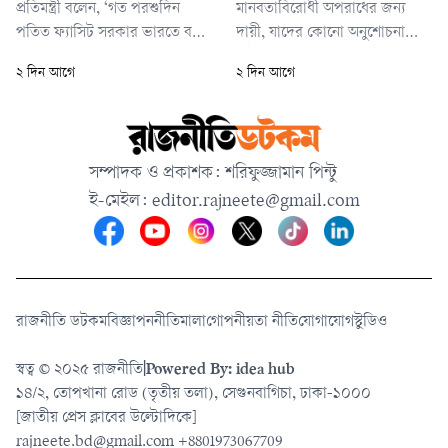
প্রতিমন্ত্রী বলেন, ‘গত পরশুদিন
মানবতাবিরোধী অপরাধের জন্য
পতিত ফ্যাসিট সরকার ভারতে বসে
দায়ী, যাদের কোনো অনুশোচনা
প্রেস কনফারেন্সের চেষ্টা করেছেন।
নাই, বাংলাদেশের মানুষের সামনে
২ দিন আগে
২ দিন আগে
এর প্রেক্ষিতে আমাদের পররাষ্ট্র
ক্ষমা প্রার্থনা করে নাই, তাদের
মন্ত্রণালয় যে ধরনের প্রতিবাদ
কোনো রাজনীতি বাংলাদেশের মানুষ
জানিয়েছে। সে ধরনের প্রতিবাদ এর
কখনো গ্রহণ করবে না।’
আগে কোনো সরকার জানাতে
সম্পাদক ও প্রকাশক: শরিফুজ্জামান পিন্টু
পারেনি।’
ই-মেইল:
editor.rajneete@gmail.com
রাজনীতি ডটকম
বিজ্ঞাপন
নীতিমালা
গোপনীয়তা নীতি
যোগাযোগ
স্টুডিও
স্বত্ব © ২০২৫ রাজনীতি
|
Powered By: idea hub
১৪/২, তোপখানা রোড (তৃতীয় তলা), সেগুনবাগিচা, ঢাকা-১০০০
[জাতীয় প্রেস ক্লাবের উল্টোদিকে]
rajneete.bd@gmail.com
+8801973067709