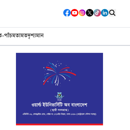
ত-পাঁচ
মতামত
দৃশ্যমান